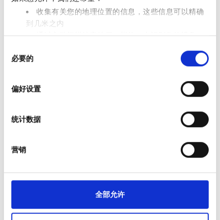
周一
周二
周三
周四
周五
周六
周日
收集有关您的地理位置的信息，这些信息可以精确
到几米之内
1
2
通过主动扫描特定特征（指纹）来识别您的设备
3
4
5
6
7
8
9
同
在
细节部分
查找有关您的个人数据如何处理的更多信息，
必要的
意
并设置您的首选项。您可随时从Cookie声明中更改或撤回
10
11
12
13
14
15
16
选
您的同意事项。
择
偏好设置
17
18
19
20
21
22
23
我们使用 Cookie 来制作贴合用户需求的内容与广告、提供
社交媒体功能以及分析我们的流量。我们还会与社交媒
24
25
26
27
28
29
30
统计数据
体、广告和分析合作伙伴分享您对我们网站的使用情况，
这些合作伙伴可能会将此类信息与您提供给他们或他们在
31
您使用其服务的过程中收集的其他信息相结合。
营销
支付选项
信用卡
全部允许
现金