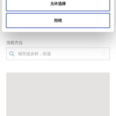
允许选择
转到诊所
NephroPlus at Prayas Medical Centre No-8 & 9,
拒绝
Kaliamman Koil Street, Elango Nagar, Virugambakkam
Chennai Tamil Nadu, 600092 钦奈, 印度
当前方位