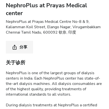
NephroPlus at Prayas Medical
center
NephroPlus at Prayas Medical Centre No-8 & 9,
Kaliamman Koil Street, Elango Nagar, Virugambakkam
Chennai Tamil Nadu, 600092 钦奈, 印度
分享
关于诊所
NephroPlus is one of the largest groups of dialysis
centers in India. Each NephroPlus center has state-of-
the-art dialysis machines. All dialysis consumables are
of the highest quality, providing treatments of
international standards to all visitors.
During dialysis treatments at NephroPlus a certified