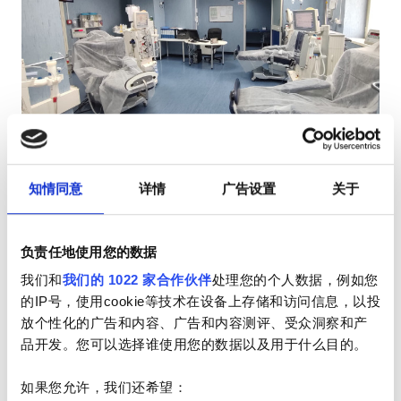
HIV患者
乙型肝炎患者
丙型肝炎患者
EHIC
Nefrocenter GSE s.r.l.
GHIC
Pozzuoli, 意大利
1.77 距离市中心公里数
知情同意
详情
广告设置
关于
小吃
免费WiFi
电视屏幕
免费接送
免费停车
设施
负责任地使用您的数据
每次治疗
小吃
我们和
我们的 1022 家合作伙伴
处理您的个人数据，例如您
透析HD €250
预订
的IP号，使用cookie等技术在设备上存储和访问信息，以投
透析HDF €250
免费WiFi
放个性化的广告和内容、广告和内容测评、受众洞察和产
电视屏幕
品开发。您可以选择谁使用您的数据以及用于什么目的。
免费接送
如果您允许，我们还希望：