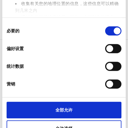
收集有关您的地理位置的信息，这些信息可以精确
免费停车
到几米之内
通过主动扫描特定特征（指纹）来识别您的设备
同
在
细节部分
查找有关您的个人数据如何处理的更多信息，
价格
必要的
意
并设置您的首选项。您可随时从Cookie声明中更改或撤回
选
0 - 100 欧元
您的同意事项。
择
偏好设置
100 - 200 欧元
我们使用 Cookie 来制作贴合用户需求的内容与广告、提供
社交媒体功能以及分析我们的流量。我们还会与社交媒
200 - 300 欧元
统计数据
体、广告和分析合作伙伴分享您对我们网站的使用情况，
病人
300+ 欧元
这些合作伙伴可能会将此类信息与您提供给他们或他们在
如何运作
您使用其服务的过程中收集的其他信息相结合。
为什么选择 bookdialysis.com
营销
团体咨询
班次
旅行透析博客
全部目的地
上午
全部允许
医疗服务提供者
下午
V.I.P. 尊享計劃