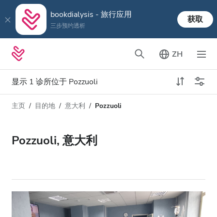
bookdialysis - 旅行应用
获取
三步预约透析
ZH
显示 1 诊所位于 Pozzuoli
主页
目的地
意大利
Pozzuoli
透析类型
距离
姓名
所有透析
Pozzuoli, 意大利
评分
透析HD
价格
透析HDF
接收