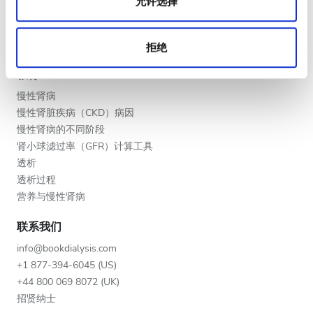
允许选择
晚上
将您的诊所列入名单
提供者的福利
深夜
合作伙伴
拒绝
教育
评分
慢性肾病
慢性肾脏疾病（CKD）病因
好
慢性肾病的不同阶段
非常好
肾小球滤过率（GFR）计算工具
透析
优秀
透析过程
营养与慢性肾病
联系我们
info@bookdialysis.com
+1 877-394-6045 (US)
+44 800 069 8072 (UK)
招贤纳士