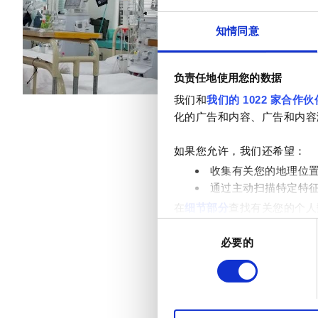
乙型肝炎患者
小吃
免费WiFi
知情同意
丙型肝炎患者
每次治疗
EHIC
透析HD €450
负责任地使用您的数据
透析HDF €450
GHIC
我们和
我们的 1022 家合作伙
化的广告和内容、广告和内容
设施
如果您允许，我们还希望：
收集有关您的地理位
小吃
通过主动扫描特定特
在
细节部分
查找有关您的个人
免费WiFi
项。
同
电视屏幕
必要的
意
我们使用 Cookie 来制
选
免费接送
分析合作伙伴分享您对我们网
择
收集的其他信息相结合。
免费停车