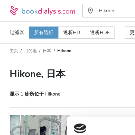
过滤器
所有透析
透析HD
透析HDF
更
主页
目的地
日本
Hikone
透析类型
距离
姓名
所有透析
Hikone, 日本
评分
透析HD
价格
透析HDF
显示 1 诊所位于 Hikone
接收
Ikeda Clinic Hik
HIV患者
Hikone, 日本
0.53 距离市中