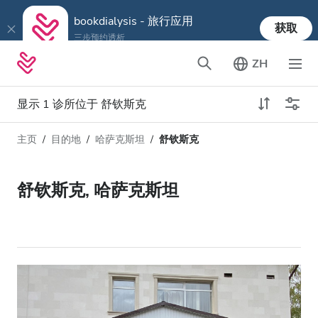
bookdialysis - 旅行应用
获取
三步预约透析
ZH
显示 1 诊所位于 舒钦斯克
主页
目的地
哈萨克斯坦
舒钦斯克
透析类型
距离
姓名
所有透析
舒钦斯克, 哈萨克斯坦
评分
透析HD
价格
透析HDF
接收