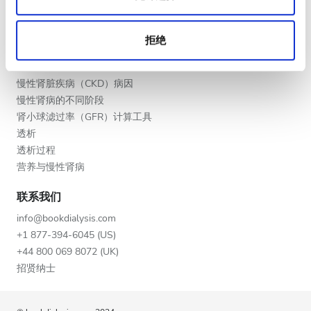
合作伙伴
深夜
拒绝
教育
慢性肾病
评分
慢性肾脏疾病（CKD）病因
慢性肾病的不同阶段
好
肾小球滤过率（GFR）计算工具
非常好
透析
透析过程
优秀
营养与慢性肾病
联系我们
info@bookdialysis.com
+1 877-394-6045 (US)
+44 800 069 8072 (UK)
招贤纳士