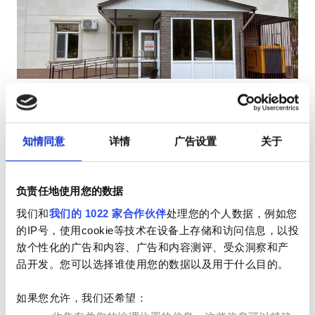
HIV患者
乙型肝炎患者
丙型肝炎患者
EHIC
Diaverum Haemodialysis Center
GHIC
Schuchinsk
舒钦斯克, 哈萨克斯坦
知情同意
详情
广告设置
关于
2.35 距离市中心公里数
设施
小吃
免费WiFi
免费接送
免费停车
负责任地使用您的数据
小吃
每次治疗
我们和
我们的 1022 家合作伙伴
处理您的个人数据，例如您
预订
免费WiFi
透析HD €140
的IP号，使用cookie等技术在设备上存储和访问信息，以投
放个性化的广告和内容、广告和内容测评、受众洞察和产
电视屏幕
品开发。您可以选择谁使用您的数据以及用于什么目的。
免费接送
如果您允许，我们还希望：
免费停车