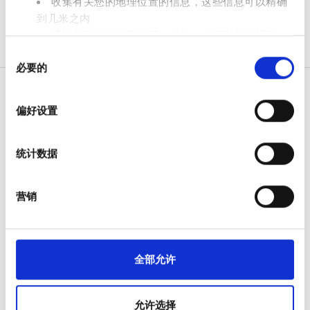
收集有关您的地理位置的信息，这些信息可以精确
到几米之内
通过主动扫描特定特征（指纹）来识别您的设备
价格
同
在
细节部分
查找有关您的个人数据如何处理的更多信息，
必要的
意
并设置您的首选项。您可随时从Cookie声明中更改或撤回
0 - 100 欧元
选
您的同意事项。
择
100 - 200 欧元
偏好设置
我们使用 Cookie 来制作贴合用户需求的内容与广告、提供
200 - 300 欧元
病人
社交媒体功能以及分析我们的流量。我们还会与社交媒
统计数据
体、广告和分析合作伙伴分享您对我们网站的使用情况，
如何运作
300+ 欧元
这些合作伙伴可能会将此类信息与您提供给他们或他们在
为什么选择 bookdialysis.com
您使用其服务的过程中收集的其他信息相结合。
团体咨询
营销
旅行透析博客
班次
全部目的地
上午
医疗服务提供者
全部允许
下午
V.I.P. 尊享計劃
将您的诊所列入名单
晚上
允许选择
提供者的福利