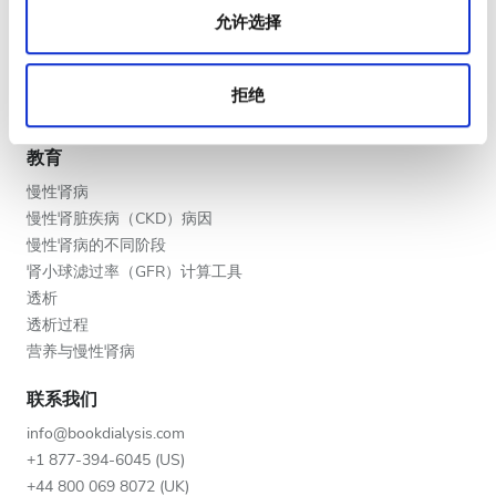
晚上
允许选择
V.I.P. 尊享計劃
深夜
将您的诊所列入名单
提供者的福利
拒绝
合作伙伴
评分
教育
好
慢性肾病
慢性肾脏疾病（CKD）病因
非常好
慢性肾病的不同阶段
肾小球滤过率（GFR）计算工具
优秀
透析
透析过程
营养与慢性肾病
联系我们
info@bookdialysis.com
+1 877-394-6045 (US)
+44 800 069 8072 (UK)