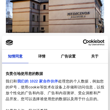
HIV患者
乙型肝炎患者
丙型肝炎患者
EHIC
Diaverum Plungė
GHIC
普伦盖, 立陶宛
0.82 距离市中心公里数
知情同意
详情
广告设置
关于
由EHIC承保
设施
小吃
免费WiFi
电视屏幕
免费接送
免费停车
负责任地使用您的数据
小吃
每次治疗
我们和
我们的 1022 家合作伙伴
处理您的个人数据，例如您
免费WiFi
透析HD €233.28
的IP号，使用cookie等技术在设备上存储和访问信息，以投
预订
透析HDF €233.28
放个性化的广告和内容、广告和内容测评、受众洞察和产
电视屏幕
品开发。您可以选择谁使用您的数据以及用于什么目的。
免费接送