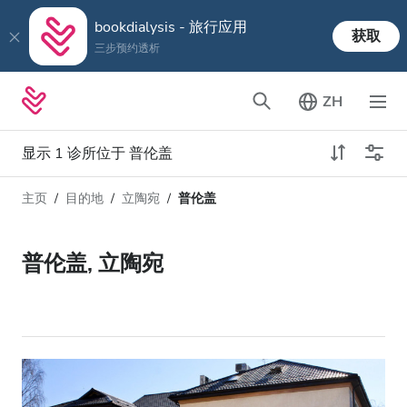
bookdialysis - 旅行应用
获取
三步预约透析
ZH
显示 1 诊所位于 普伦盖
主页
目的地
立陶宛
普伦盖
透析类型
距离
姓名
所有透析
普伦盖, 立陶宛
评分
透析HD
价格
透析HDF
接收