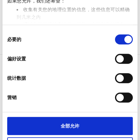
如果您允许，我们还希望：
免费停车
收集有关您的地理位置的信息，这些信息可以精确
到几米之内
通过主动扫描特定特征（指纹）来识别您的设备
价格
同
在
细节部分
查找有关您的个人数据如何处理的更多信息，
必要的
意
并设置您的首选项。您可随时从Cookie声明中更改或撤回
0 - 100 欧元
选
您的同意事项。
100 - 200 欧元
择
偏好设置
我们使用 Cookie 来制作贴合用户需求的内容与广告、提供
200 - 300 欧元
社交媒体功能以及分析我们的流量。我们还会与社交媒
统计数据
体、广告和分析合作伙伴分享您对我们网站的使用情况，
300+ 欧元
病人
这些合作伙伴可能会将此类信息与您提供给他们或他们在
您使用其服务的过程中收集的其他信息相结合。
如何运作
营销
班次
为什么选择 bookdialysis.com
团体咨询
上午
旅行透析博客
全部目的地
全部允许
下午
医疗服务提供者