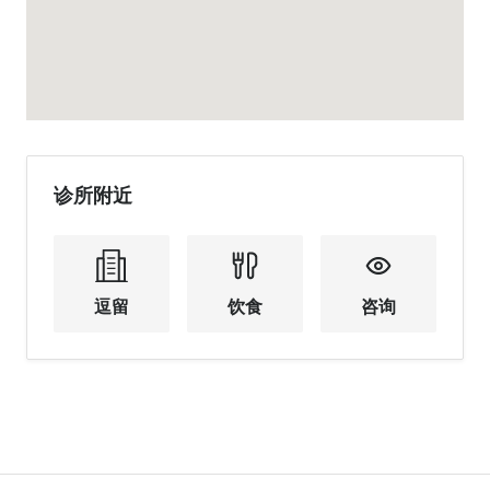
诊所附近
逗留
饮食
咨询