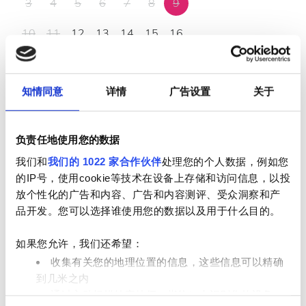
3
4
5
6
7
8
9
10
11
12
13
14
15
16
17
18
19
20
21
22
23
知情同意
详情
广告设置
关于
24
25
26
27
28
29
30
31
负责任地使用您的数据
营业时间
我们和
我们的 1022 家合作伙伴
处理您的个人数据，例如您
的IP号，使用cookie等技术在设备上存储和访问信息，以投
放个性化的广告和内容、广告和内容测评、受众洞察和产
品开发。您可以选择谁使用您的数据以及用于什么目的。
星期一
07:00 - 18:00
如果您允许，我们还希望：
星期二
07:00 - 18:00
收集有关您的地理位置的信息，这些信息可以精确
到几米之内
星期三
07:00 - 18:00
通过主动扫描特定特征（指纹）来识别您的设备