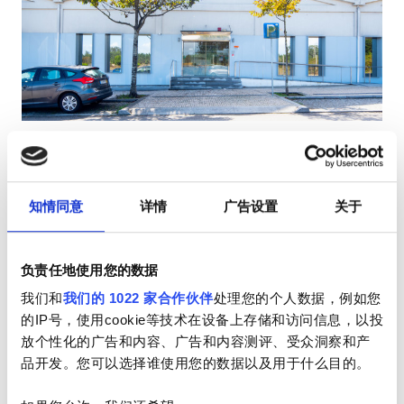
HIV患者
乙型肝炎患者
丙型肝炎患者
EHIC
Diaverum Vila do Conde
优秀
9.8
1 评论
GHIC
孔迪镇, 葡萄牙
5.29 距离市中心公里数
知情同意
详情
广告设置
关于
由EHIC承保
由GHIC承保
设施
小吃
免费WiFi
电视屏幕
负责任地使用您的数据
小吃
每次治疗
我们和
我们的 1022 家合作伙伴
处理您的个人数据，例如您
免费WiFi
透析HD €160.3
的IP号，使用cookie等技术在设备上存储和访问信息，以投
预订
透析HDF €160.3
放个性化的广告和内容、广告和内容测评、受众洞察和产
电视屏幕
品开发。您可以选择谁使用您的数据以及用于什么目的。
免费接送