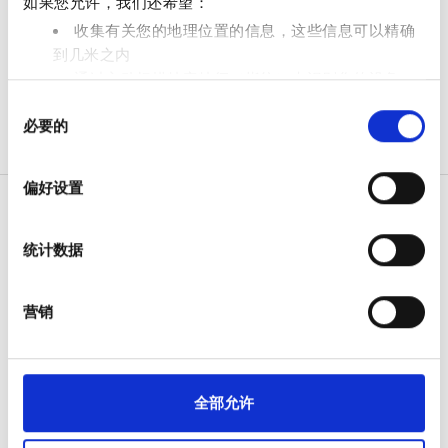
如果您允许，我们还希望：
免费停车
收集有关您的地理位置的信息，这些信息可以精确
到几米之内
通过主动扫描特定特征（指纹）来识别您的设备
价格
同
在
细节部分
查找有关您的个人数据如何处理的更多信息，
必要的
意
并设置您的首选项。您可随时从Cookie声明中更改或撤回
0 - 100 欧元
选
您的同意事项。
100 - 200 欧元
择
偏好设置
我们使用 Cookie 来制作贴合用户需求的内容与广告、提供
200 - 300 欧元
社交媒体功能以及分析我们的流量。我们还会与社交媒
统计数据
体、广告和分析合作伙伴分享您对我们网站的使用情况，
300+ 欧元
病人
这些合作伙伴可能会将此类信息与您提供给他们或他们在
您使用其服务的过程中收集的其他信息相结合。
如何运作
营销
班次
为什么选择 bookdialysis.com
团体咨询
上午
旅行透析博客
全部目的地
全部允许
下午
医疗服务提供者