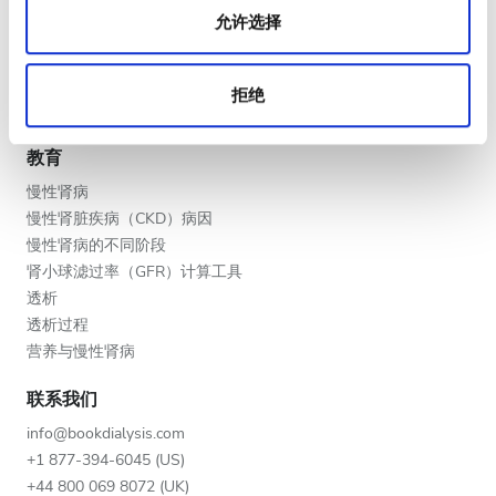
晚上
允许选择
V.I.P. 尊享計劃
深夜
将您的诊所列入名单
提供者的福利
拒绝
合作伙伴
评分
教育
好
慢性肾病
慢性肾脏疾病（CKD）病因
非常好
慢性肾病的不同阶段
肾小球滤过率（GFR）计算工具
优秀
透析
透析过程
营养与慢性肾病
联系我们
info@bookdialysis.com
+1 877-394-6045 (US)
+44 800 069 8072 (UK)