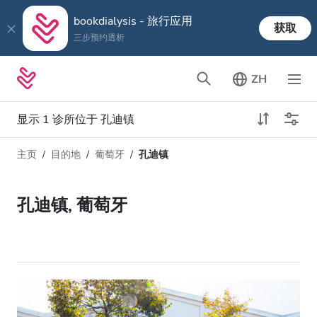
bookdialysis - 旅行应用
获取
三步预约透析
ZH
显示 1 诊所位于 孔迪镇
主页
目的地
葡萄牙
孔迪镇
透析类型
距离
姓名
所有透析
孔迪镇, 葡萄牙
评分
透析HD
价格
透析HDF
接收