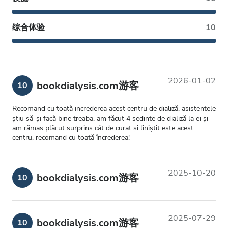
综合体验
10
2026-01-02
bookdialysis.com游客
10
Recomand cu toată increderea acest centru de dializă, asistentele
știu să-și facă bine treaba, am făcut 4 sedinte de dializă la ei și
am rămas plăcut surprins cât de curat și liniștit este acest
centru, recomand cu toată încrederea!
2025-10-20
bookdialysis.com游客
10
2025-07-29
bookdialysis.com游客
10