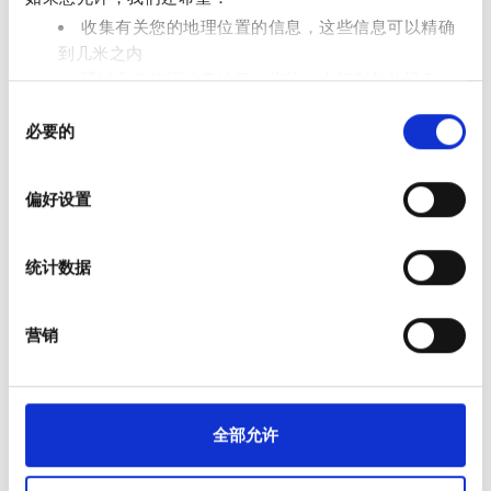
Chief Doctor
收集有关您的地理位置的信息，这些信息可以精确
Dr. Havasi Nicoleta
到几米之内
通过主动扫描特定特征（指纹）来识别您的设备
同
在
细节部分
查找有关您的个人数据如何处理的更多信息，
必要的
意
并设置您的首选项。您可随时从Cookie声明中更改或撤回
选
您的同意事项。
择
偏好设置
我们使用 Cookie 来制作贴合用户需求的内容与广告、提供
社交媒体功能以及分析我们的流量。我们还会与社交媒
统计数据
体、广告和分析合作伙伴分享您对我们网站的使用情况，
这些合作伙伴可能会将此类信息与您提供给他们或他们在
您使用其服务的过程中收集的其他信息相结合。
营销
Chief Nurse
Marina Hering
支付选项
全部允许