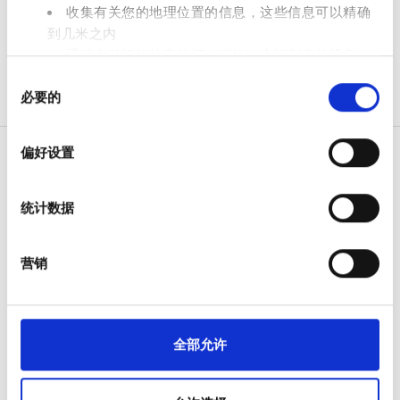
收集有关您的地理位置的信息，这些信息可以精确
免费停车
到几米之内
通过主动扫描特定特征（指纹）来识别您的设备
价格
同
在
细节部分
查找有关您的个人数据如何处理的更多信息，
必要的
意
并设置您的首选项。您可随时从Cookie声明中更改或撤回
0 - 100 欧元
选
您的同意事项。
择
偏好设置
100 - 200 欧元
我们使用 Cookie 来制作贴合用户需求的内容与广告、提供
社交媒体功能以及分析我们的流量。我们还会与社交媒
200 - 300 欧元
统计数据
体、广告和分析合作伙伴分享您对我们网站的使用情况，
病人
300+ 欧元
这些合作伙伴可能会将此类信息与您提供给他们或他们在
如何运作
您使用其服务的过程中收集的其他信息相结合。
营销
为什么选择 bookdialysis.com
团体咨询
班次
旅行透析博客
全部目的地
上午
全部允许
医疗服务提供者
下午
V.I.P. 尊享計劃