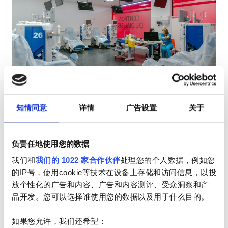
HIV患者
乙型肝炎患者
丙型肝炎患者
EHIC
Avericum Chiclana De La
优秀
10
1 评论
GHIC
Frontera
知情同意
详情
广告设置
关于
Chiclana de la Frontera, 西班牙
1.2 距离市中心公里数
设施
负责任地使用您的数据
每次治疗
小吃
我们和
我们的 1022 家合作伙伴
处理您的个人数据，例如您
透析HD €270
预订
的IP号，使用cookie等技术在设备上存储和访问信息，以投
免费WiFi
透析HDF €320
放个性化的广告和内容、广告和内容测评、受众洞察和产
电视屏幕
品开发。您可以选择谁使用您的数据以及用于什么目的。
免费接送
如果您允许，我们还希望：