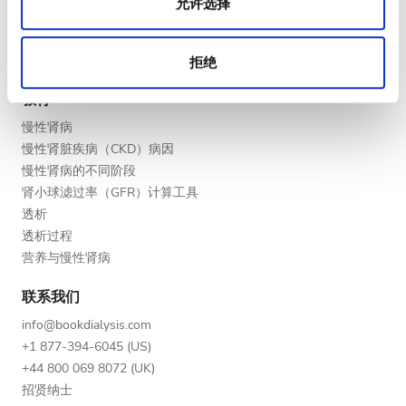
允许选择
晚上
将您的诊所列入名单
提供者的福利
深夜
合作伙伴
拒绝
教育
评分
慢性肾病
慢性肾脏疾病（CKD）病因
好
慢性肾病的不同阶段
非常好
肾小球滤过率（GFR）计算工具
透析
优秀
透析过程
营养与慢性肾病
联系我们
info@bookdialysis.com
+1 877-394-6045 (US)
+44 800 069 8072 (UK)
招贤纳士