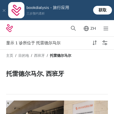
bookdialysis - 旅行应用
获取
三步预约透析
ZH
显示 1 诊所位于 托雷德尔马尔
主页
目的地
西班牙
托雷德尔马尔
透析类型
距离
姓名
所有透析
托雷德尔马尔, 西班牙
评分
透析HD
价格
透析HDF
接收