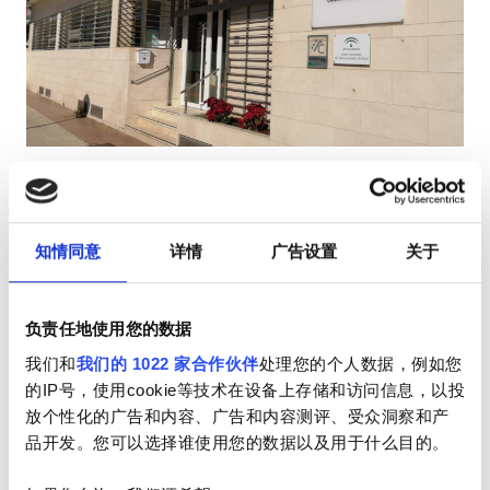
HIV患者
乙型肝炎患者
丙型肝炎患者
EHIC
Diaverum La Axarquía Dialysis
优秀
9.1
1 评论
GHIC
Clinic
托雷德尔马尔, 西班牙
知情同意
详情
广告设置
关于
1.52 距离市中心公里数
设施
由EHIC承保
由GHIC承保
负责任地使用您的数据
小吃
小吃
免费WiFi
电视屏幕
免费停车
我们和
我们的 1022 家合作伙伴
处理您的个人数据，例如您
免费WiFi
的IP号，使用cookie等技术在设备上存储和访问信息，以投
每次治疗
预订
放个性化的广告和内容、广告和内容测评、受众洞察和产
透析HD €200
电视屏幕
品开发。您可以选择谁使用您的数据以及用于什么目的。
免费接送