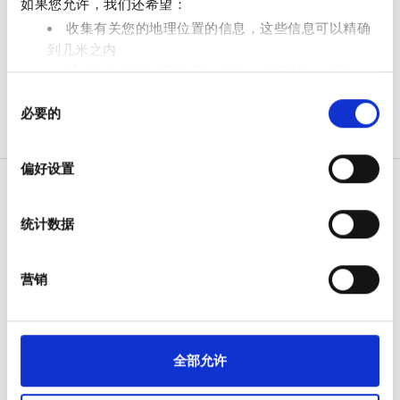
如果您允许，我们还希望：
免费停车
收集有关您的地理位置的信息，这些信息可以精确
到几米之内
通过主动扫描特定特征（指纹）来识别您的设备
价格
同
在
细节部分
查找有关您的个人数据如何处理的更多信息，
必要的
意
并设置您的首选项。您可随时从Cookie声明中更改或撤回
0 - 100 欧元
选
您的同意事项。
100 - 200 欧元
择
偏好设置
我们使用 Cookie 来制作贴合用户需求的内容与广告、提供
200 - 300 欧元
社交媒体功能以及分析我们的流量。我们还会与社交媒
统计数据
体、广告和分析合作伙伴分享您对我们网站的使用情况，
300+ 欧元
病人
这些合作伙伴可能会将此类信息与您提供给他们或他们在
您使用其服务的过程中收集的其他信息相结合。
如何运作
营销
班次
为什么选择 bookdialysis.com
团体咨询
上午
旅行透析博客
全部目的地
全部允许
下午
医疗服务提供者