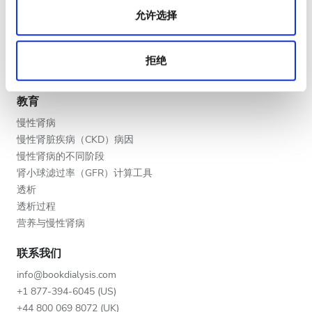
晚上
允许选择
V.I.P. 尊享計劃
深夜
将您的诊所列入名单
提供者的福利
拒绝
合作伙伴
评分
教育
好
慢性肾病
慢性肾脏疾病（CKD）病因
非常好
慢性肾病的不同阶段
优秀
肾小球滤过率（GFR）计算工具
透析
透析过程
营养与慢性肾病
联系我们
info@bookdialysis.com
+1 877-394-6045 (US)
+44 800 069 8072 (UK)