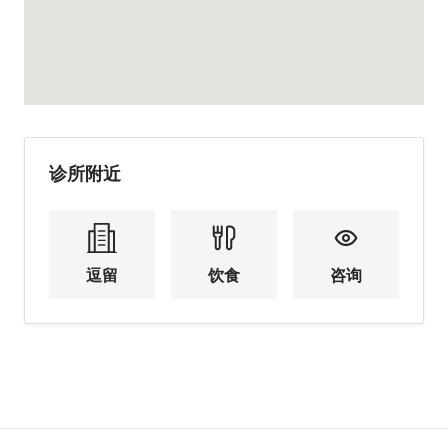
诊所附近
逗留
饮食
咨询