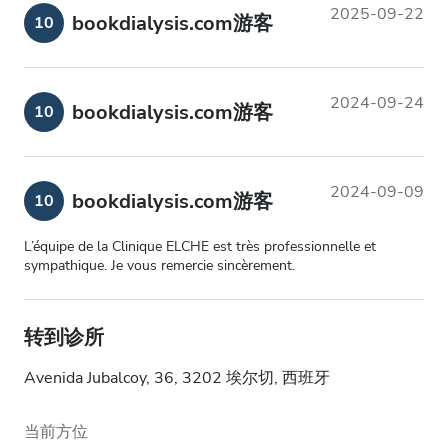
2025-09-22
bookdialysis.com游客
10
2024-09-24
bookdialysis.com游客
10
2024-09-09
bookdialysis.com游客
10
L’équipe de la Clinique ELCHE est très professionnelle et
sympathique. Je vous remercie sincèrement.
转到诊所
Avenida Jubalcoy, 36, 3202 埃尔切, 西班牙
当前方位