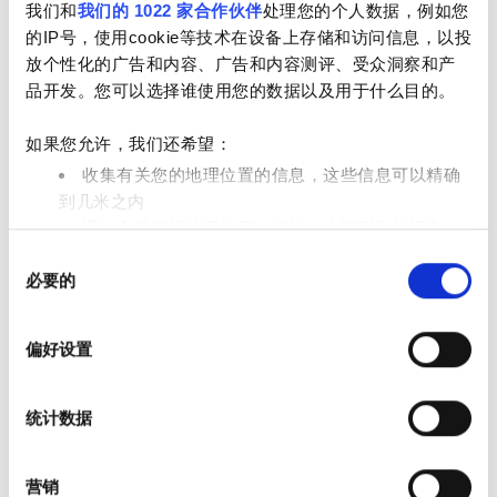
我们和
我们的 1022 家合作伙伴
处理您的个人数据，例如您
的IP号，使用cookie等技术在设备上存储和访问信息，以投
放个性化的广告和内容、广告和内容测评、受众洞察和产
品开发。您可以选择谁使用您的数据以及用于什么目的。
如果您允许，我们还希望：
收集有关您的地理位置的信息，这些信息可以精确
到几米之内
通过主动扫描特定特征（指纹）来识别您的设备
Head Nurse
同
在
细节部分
查找有关您的个人数据如何处理的更多信息，
Noelia López Vicente
必要的
意
并设置您的首选项。您可随时从Cookie声明中更改或撤回
选
您的同意事项。
择
偏好设置
我们使用 Cookie 来制作贴合用户需求的内容与广告、提供
社交媒体功能以及分析我们的流量。我们还会与社交媒
统计数据
体、广告和分析合作伙伴分享您对我们网站的使用情况，
这些合作伙伴可能会将此类信息与您提供给他们或他们在
您使用其服务的过程中收集的其他信息相结合。
营销