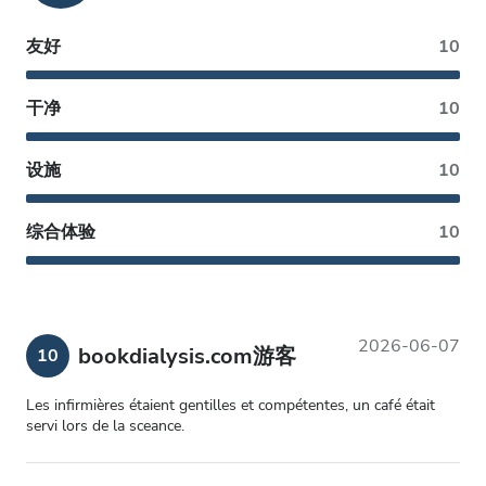
友好
10
干净
10
设施
10
综合体验
10
2026-06-07
bookdialysis.com游客
10
Les infirmières étaient gentilles et compétentes, un café était
servi lors de la sceance.