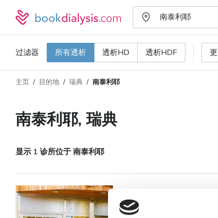
过滤器
所有透析
透析HD
透析HDF
更
主页
目的地
瑞典
南泰利耶
透析类型
距离
姓名
所有透析
南泰利耶, 瑞典
评分
透析HD
价格
透析HDF
显示 1 诊所位于 南泰利耶
接收
Diaverum Södert
HIV患者
南泰利耶, 瑞典
0.43 距离市