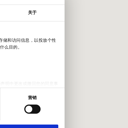
关于
上存储和访问信息，以投放个性
什么目的。
e声明中更改或撤回您的同意事
营销
。我们还会与社交媒体、广告和
他们在您使用其服务的过程中