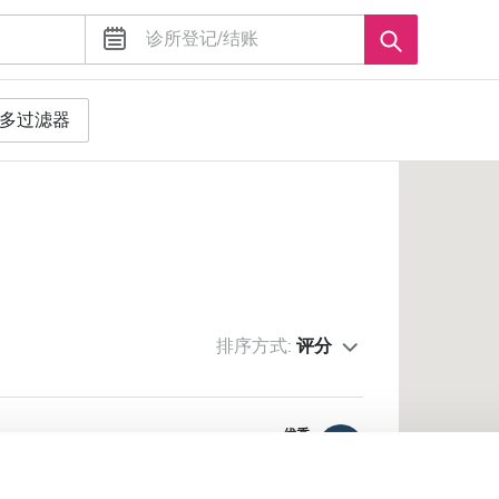
多过滤器
排序方式:
评分
älje
优秀
10
1 评论
中心公里数