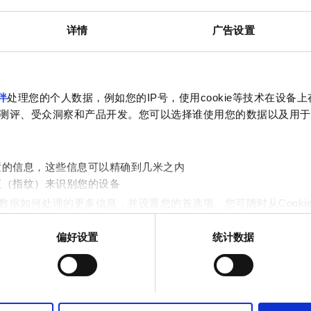
详情
广告设置
电视屏幕
免费停车
伴
处理您的个人数据，例如您的IP号，使用cookie等技术在设备
预订
测评、受众洞察和产品开发。您可以选择谁使用您的数据以及用于
置的信息，这些信息可以精确到几米之内
征（指纹）来识别您的设备
数据如何处理的更多信息，并设置您的首选项。您可随时从Cooki
偏好设置
统计数据
作贴合用户需求的内容与广告、提供社交媒体功能以及分析我们的流量
站的使用情况，这些合作伙伴可能会将此类信息与您提供给他们或