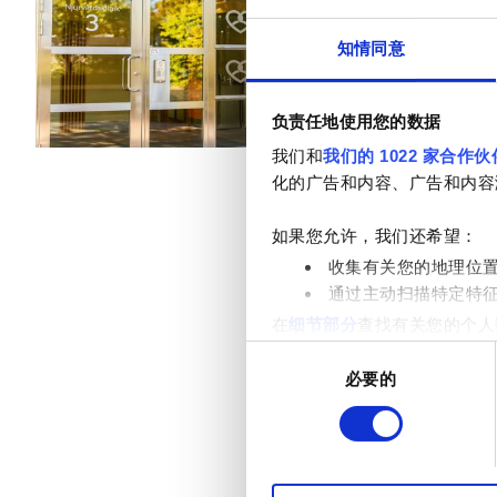
乙型肝炎患者
由EHIC承保
知情同意
丙型肝炎患者
小吃
免费WiFi
EHIC
负责任地使用您的数据
每次治疗
GHIC
我们和
我们的 1022 家合作伙
透析HD €553
化的广告和内容、广告和内容
透析HDF €553
设施
如果您允许，我们还希望：
收集有关您的地理位
小吃
通过主动扫描特定特
在
细节部分
查找有关您的个人
免费WiFi
项。
同
电视屏幕
必要的
意
我们使用 Cookie 来制
选
免费接送
分析合作伙伴分享您对我们网
择
收集的其他信息相结合。
免费停车