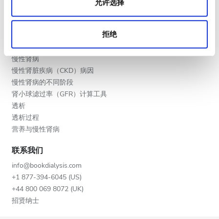
允许选择
提供者的福利
深夜
合作伙伴
拒绝
教育
评分
慢性肾病
慢性肾脏疾病（CKD）病因
好
慢性肾病的不同阶段
非常好
肾小球滤过率（GFR）计算工具
透析
优秀
透析过程
营养与慢性肾病
联系我们
info@bookdialysis.com
+1 877-394-6045 (US)
+44 800 069 8072 (UK)
招贤纳士