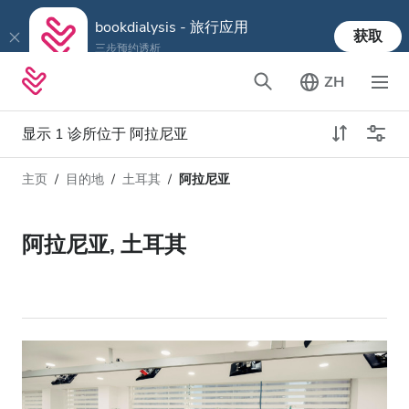
bookdialysis - 旅行应用
获取
三步预约透析
ZH
显示 1 诊所位于 阿拉尼亚
主页
目的地
土耳其
阿拉尼亚
透析类型
距离
姓名
所有透析
阿拉尼亚, 土耳其
评分
透析HD
价格
透析HDF
接收