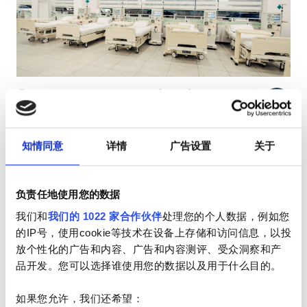
HIV患者
乙型肝炎患者
丙型肝炎患者
EHIC
ÖZEL ALANYA CAN DİYALİZ
优秀
9.7
1 评论
GHIC
MERKEZİ
阿拉尼亚, 土耳其
2.41 距离市中心公里数
知情同意
详情
广告设置
关于
设施
小吃
免费WiFi
电视屏幕
小吃
负责任地使用您的数据
每次治疗
我们和
我们的 1022 家合作伙伴
处理您的个人数据，例如您
免费WiFi
透析HD €350
预订
的IP号，使用cookie等技术在设备上存储和访问信息，以投
透析HDF €350
电视屏幕
放个性化的广告和内容、广告和内容测评、受众洞察和产
品开发。您可以选择谁使用您的数据以及用于什么目的。
免费接送
如果您允许，我们还希望：
免费停车