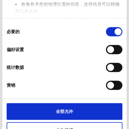
收集有关您的地理位置的信息，这些信息可以精确
到几米之内
通过主动扫描特定特征（指纹）来识别您的设备
价格
同
在
细节部分
查找有关您的个人数据如何处理的更多信息，
必要的
0 - 100 欧元
意
并设置您的首选项。您可随时从Cookie声明中更改或撤回
选
您的同意事项。
100 - 200 欧元
择
偏好设置
我们使用 Cookie 来制作贴合用户需求的内容与广告、提供
200 - 300 欧元
社交媒体功能以及分析我们的流量。我们还会与社交媒
病人
300+ 欧元
统计数据
体、广告和分析合作伙伴分享您对我们网站的使用情况，
如何运作
这些合作伙伴可能会将此类信息与您提供给他们或他们在
为什么选择 bookdialysis.com
您使用其服务的过程中收集的其他信息相结合。
营销
团体咨询
班次
旅行透析博客
全部目的地
上午
全部允许
医疗服务提供者
下午
V.I.P. 尊享計劃
晚上
将您的诊所列入名单