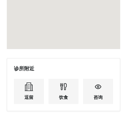
诊所附近
逗留
饮食
咨询