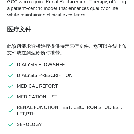
GCC
who require Renal Replacement Therapy, offering
a patient-centric model that enhances quality of life
while maintaining clinical excellence.
医疗文件
此诊所要求透析治疗提供特定医疗文件。您可以在线上传
文件或在到达诊所时携带。
DIALYSIS FLOWSHEET
DIALYSIS PRESCRIPTION
MEDICAL REPORT
MEDICATION LIST
RENAL FUNCTION TEST, CBC, IRON STUDIES, ,
LFT,PTH
SEROLOGY