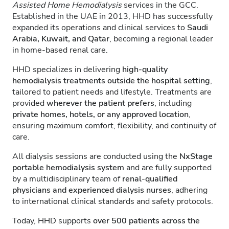
Assisted Home Hemodialysis
services in the GCC.
Established in the UAE in 2013, HHD has successfully
expanded its operations and clinical services to
Saudi
Arabia, Kuwait, and Qatar
, becoming a regional leader
in home-based renal care.
HHD specializes in delivering
high-quality
hemodialysis treatments outside the hospital setting
,
tailored to patient needs and lifestyle. Treatments are
provided
wherever the patient prefers
, including
private homes, hotels, or any approved location
,
ensuring maximum comfort, flexibility, and continuity of
care.
All dialysis sessions are conducted using the
NxStage
portable hemodialysis system
and are fully supported
by a multidisciplinary team of
renal-qualified
physicians and experienced dialysis nurses
, adhering
to international clinical standards and safety protocols.
Today, HHD supports
over 500 patients across the