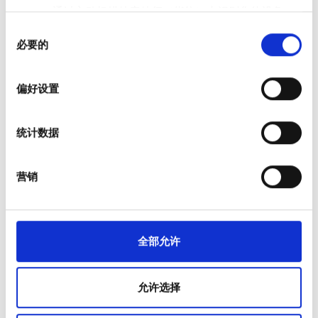
通过主动扫描特定特征（指纹）来识别您的设备
星期天
00:00 - 00:00
同
在
细节部分
查找有关您的个人数据如何处理的更多信息，
必要的
意
并设置您的首选项。您可随时从Cookie声明中更改或撤回
选
您的同意事项。
员工
择
偏好设置
我们使用 Cookie 来制作贴合用户需求的内容与广告、提供
社交媒体功能以及分析我们的流量。我们还会与社交媒
统计数据
体、广告和分析合作伙伴分享您对我们网站的使用情况，
这些合作伙伴可能会将此类信息与您提供给他们或他们在
您使用其服务的过程中收集的其他信息相结合。
营销
全部允许
Medical Director
Qutaiba A. Hussain
允许选择