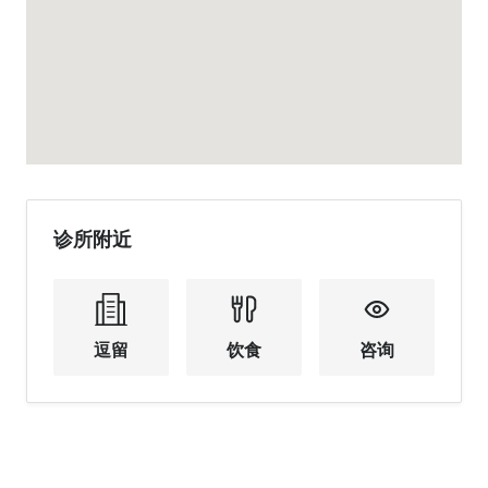
诊所附近
逗留
饮食
咨询