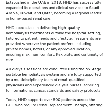
Established in the UAE in 2013, HHD has successfully
expanded its operations and clinical services to
Saudi
Arabia, Kuwait, and Qatar
, becoming a regional leader
in home-based renal care.
HHD specializes in delivering
high-quality
hemodialysis treatments outside the hospital setting
,
tailored to patient needs and lifestyle. Treatments are
provided
wherever the patient prefers
, including
private homes, hotels, or any approved location
,
ensuring maximum comfort, flexibility, and continuity of
care.
All dialysis sessions are conducted using the
NxStage
portable hemodialysis system
and are fully supported
by a multidisciplinary team of
renal-qualified
physicians and experienced dialysis nurses
, adhering
to international clinical standards and safety protocols.
Today, HHD supports
over 500 patients across the
GCC
who require Renal Replacement Therapy, offering