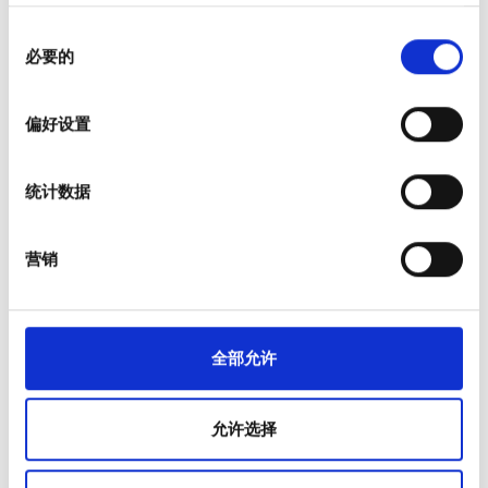
通过主动扫描特定特征（指纹）来识别您的设备
星期天
00:00 - 00:00
同
在
细节部分
查找有关您的个人数据如何处理的更多信息，
必要的
意
并设置您的首选项。您可随时从Cookie声明中更改或撤回
员工
选
您的同意事项。
择
偏好设置
我们使用 Cookie 来制作贴合用户需求的内容与广告、提供
社交媒体功能以及分析我们的流量。我们还会与社交媒
统计数据
体、广告和分析合作伙伴分享您对我们网站的使用情况，
这些合作伙伴可能会将此类信息与您提供给他们或他们在
您使用其服务的过程中收集的其他信息相结合。
营销
全部允许
Medical Director
Qutaiba A. Hussain
允许选择