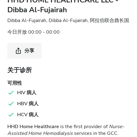
HHD HOME HEALTHCARE LLC -
Dibba Al‑Fujairah
Dibba Al‑Fujairah, Dibba Al‑Fujairah, 阿拉伯联合酋长国
今日开放 00:00 - 00:00
分享
关于诊所
可用性
HIV 病人
HBV 病人
HCV 病人
HHD Home Healthcare
is the first provider of
Nurse-
Assisted Home Hemodialysis
services in the GCC.