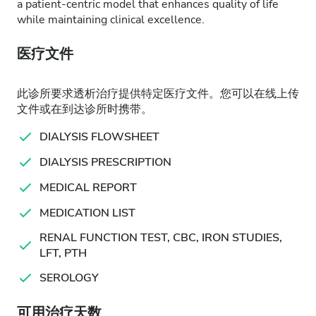
a patient-centric model that enhances quality of life
while maintaining clinical excellence.
医疗文件
此诊所要求透析治疗提供特定医疗文件。您可以在线上传
文件或在到达诊所时携带。
DIALYSIS FLOWSHEET
DIALYSIS PRESCRIPTION
MEDICAL REPORT
MEDICATION LIST
RENAL FUNCTION TEST, CBC, IRON STUDIES,
LFT, PTH
SEROLOGY
可用治疗天数