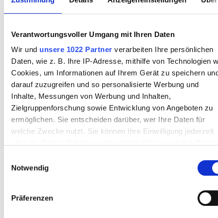
August
2026
Mo
Di
Mi
Do
Fr
Sa
So
Verantwortungsvoller Umgang mit Ihren Daten
1
2
Wir und
unsere 1022 Partner
verarbeiten Ihre persönlichen
Daten, wie z. B. Ihre IP-Adresse, mithilfe von Technologien w
3
4
5
6
7
8
9
Cookies, um Informationen auf Ihrem Gerät zu speichern un
darauf zuzugreifen und so personalisierte Werbung und
10
11
12
13
14
15
16
Inhalte, Messungen von Werbung und Inhalten,
Zielgruppenforschung sowie Entwicklung von Angeboten zu
17
18
19
20
21
22
23
ermöglichen. Sie entscheiden darüber, wer Ihre Daten für
24
25
26
27
28
29
30
welche Zwecke nutzt. Sie können Ihre Einwilligung jederzeit
über die Cookie-Erklärung oder durch Klicken auf das Privac
31
Trigger Symbol ändern oder widerrufen
Einwilligungsauswahl
Notwendig
Wenn Sie es erlauben, würden wir auch gerne:
Zahlungsoptionen
Informationen über Ihre geografische Lage erfassen,
Präferenzen
welche bis auf einige Meter genau sein können
Kreditkarten
Ihr Gerät durch aktives Scannen nach bestimmten