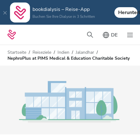
bookdialysis – Reise-App
Herunter
Buchen Sie Ihre Dialyse in 3 Schritten
DE
Startseite
Reiseziele
Indien
Jalandhar
NephroPlus at PIMS Medical & Education Charitable Society