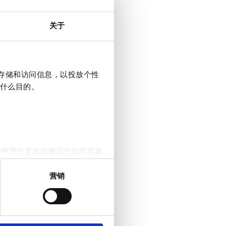
关于
上存储和访问信息，以投放个性
什么目的。
e声明中更改或撤回您的同意事
营销
。我们还会与社交媒体、广告和
他们在您使用其服务的过程中