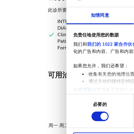
此诊所要求透析治疗提供特定医疗文件。
知情同意
INTERNATIONAL
DIALYSIS REQUEST
Clinical Information &
负责任地使用您的数据
Patient Identification
我们和
我们的 1022 家合作伙
Form
化的广告和内容、广告和内容
如果您允许，我们还希望：
可用治疗天数
收集有关您的地理位
通过主动扫描特定特
在
细节部分
查找有关您的个人
项。
同
必要的
意
八月
2026
我们使用 Cookie 来制
选
分析合作伙伴分享您对我们网
择
周一
周二
周三
周四
周五
周六
周日
收集的其他信息相结合。