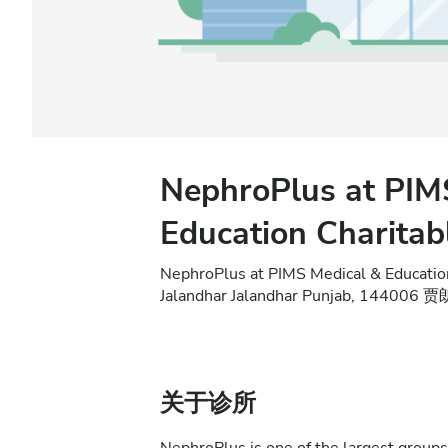
NephroPlus at PIM
Education Charitab
NephroPlus at PIMS Medical & Educatio
Jalandhar Jalandhar Punjab, 14400
关于诊所