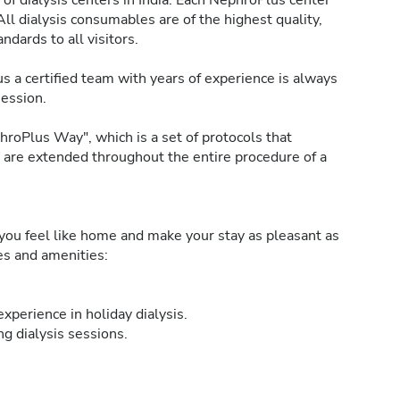
of dialysis centers in India. Each NephroPlus center
All dialysis consumables are of the highest quality,
ndards to all visitors.
s a certified team with years of experience is always
session.
roPlus Way", which is a set of protocols that
h are extended throughout the entire procedure of a
ou feel like home and make your stay as pleasant as
ies and amenities:
xperience in holiday dialysis.
g dialysis sessions.