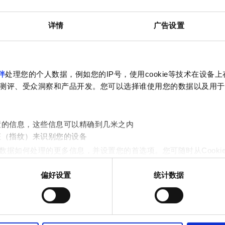
您可以在线上传文件或在到达诊所时携带。
详情
广告设置
伴
处理您的个人数据，例如您的IP号，使用cookie等技术在设备
测评、受众洞察和产品开发。您可以选择谁使用您的数据以及用于
置的信息，这些信息可以精确到几米之内
征（指纹）来识别您的设备
数据如何处理的更多信息，并设置您的首选项。您可随时从Cooki
偏好设置
统计数据
九月
2026
作贴合用户需求的内容与广告、提供社交媒体功能以及分析我们的流量
站的使用情况，这些合作伙伴可能会将此类信息与您提供给他们或
周一
周二
周三
周四
周五
周六
周日