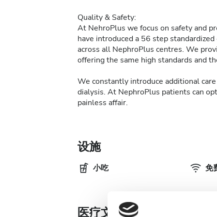
Quality & Safety:
At NehroPlus we focus on safety and pre
have introduced a 56 step standardized d
across all NephroPlus centres. We provi
offering the same high standards and the
We constantly introduce additional care 
dialysis. At NephroPlus patients can op
painless affair.
设施
小吃
免费
医疗文件