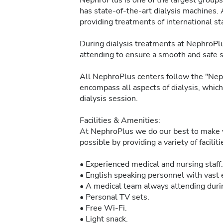
NephroPlus is one of the largest groups 
has state-of-the-art dialysis machines. 
providing treatments of international sta
During dialysis treatments at NephroPlu
attending to ensure a smooth and safe 
All NephroPlus centers follow the "Neph
encompass all aspects of dialysis, whic
dialysis session.
Facilities & Amenities:
At NephroPlus we do our best to make y
possible by providing a variety of facilit
• Experienced medical and nursing staff.
• English speaking personnel with vast e
• A medical team always attending durin
• Personal TV sets.
• Free Wi-Fi.
• Light snack.