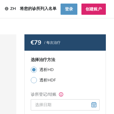
ZH
将您的诊所列入名单
登录
创建账户
€79
/ 每次治疗
选择治疗方法
透析HD
透析HDF
诊所登记/结账