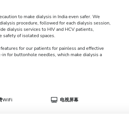
caution to make dialysis in India even safer. We
ialysis procedure, followed for each dialysis session,
de dialysis services to HIV and HCV patients,
 safety of isolated spaces.
features for our patients for painless and effective
t-in for buttonhole needles, which make dialysis a
WiFi
电视屏幕