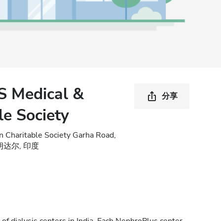
S Medical &
分享
le Society
n Charitable Society Garha Road,
6 贾朗达尔, 印度