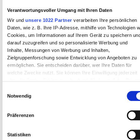
Kreditkarten
Verantwortungsvoller Umgang mit Ihren Daten
Banküberweisung
Wir und
unsere 1022 Partner
verarbeiten Ihre persönlichen
Daten, wie z. B. Ihre IP-Adresse, mithilfe von Technologien w
Barzahlung
Cookies, um Informationen auf Ihrem Gerät zu speichern un
darauf zuzugreifen und so personalisierte Werbung und
Bewertungen
Inhalte, Messungen von Werbung und Inhalten,
Zielgruppenforschung sowie Entwicklung von Angeboten zu
Ausgezeichnet
ermöglichen. Sie entscheiden darüber, wer Ihre Daten für
10
2 Bewertungen
welche Zwecke nutzt. Sie können Ihre Einwilligung jederzeit
über die Cookie-Erklärung oder durch Klicken auf das Privac
Trigger Symbol ändern oder widerrufen
Freundlichkeit
10
Einwilligungsauswahl
Notwendig
Wenn Sie es erlauben, würden wir auch gerne:
Sauberkeit
10
Informationen über Ihre geografische Lage erfassen,
Präferenzen
welche bis auf einige Meter genau sein können
Einrichtungen
10
Ihr Gerät durch aktives Scannen nach bestimmten
Merkmalen (Fingerprinting) identifizieren
Statistiken