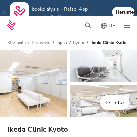
bookdialysis – Reise-App
Herunter
Buchen Sie Ihre Dialyse in 3 Schritten
DE
Startseite
Reiseziele
Japan
Kyoto
Ikeda Clinic Kyoto
+2 Fotos
Ikeda Clinic Kyoto