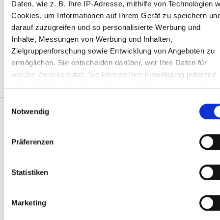
Daten, wie z. B. Ihre IP-Adresse, mithilfe von Technologien w
Kostenloses Parken
Cookies, um Informationen auf Ihrem Gerät zu speichern un
darauf zuzugreifen und so personalisierte Werbung und
Inhalte, Messungen von Werbung und Inhalten,
Preis
Zielgruppenforschung sowie Entwicklung von Angeboten zu
ermöglichen. Sie entscheiden darüber, wer Ihre Daten für
0 - 100 EUR
welche Zwecke nutzt. Sie können Ihre Einwilligung jederzeit
100 - 200 EUR
über die Cookie-Erklärung oder durch Klicken auf das Privac
Trigger Symbol ändern oder widerrufen
Einwilligungsauswahl
200 - 300 EUR
Notwendig
Wenn Sie es erlauben, würden wir auch gerne:
300+ EUR
Informationen über Ihre geografische Lage erfassen,
Präferenzen
Patienten
welche bis auf einige Meter genau sein können
Ihr Gerät durch aktives Scannen nach bestimmten
Schichten
Wie es funktioniert
Merkmalen (Fingerprinting) identifizieren
Statistiken
Warum bookdialysis.com
Morgen
Erfahren Sie mehr darüber, wie Ihre persönlichen Daten
Gruppenanfragen
verarbeitet werden, und legen Sie Ihre Präferenzen im
Der Reisedialyse-Blog
Marketing
Nachmittag
Abschnitt Einzelheiten
fest.
Alle Reiseziele