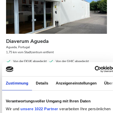
Patienten mit HIV
Patienten mit Hepatitis B
Patienten mit Hepatitis C
EKVK
Diaverum Agueda
GHIC
Agueda, Portugal
1,75 km vom Stadtzentrum entfernt
Von der EKVK abgedeckt
Von der GHIC abgedeckt
Einrichtungen
Erfrischungen
Kostenloses WiFi
TV-Bildschirme
Kostenloses Parken
Erfrischungen
Zustimmung
Details
Anzeigeneinstellungen
Über
Kostenloses WiFi
Pro Behandlung
HD-Dialyse 160,3 €
TV-Bildschirme
Reservieren
Verantwortungsvoller Umgang mit Ihren Daten
HDF-Dialyse 160,3 €
Kostenloser Transport
Wir und
unsere 1022 Partner
verarbeiten Ihre persönlichen