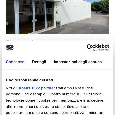
Pazienti con HIV
Pazienti con epatite B
Pazienti con epatite C
TEAM
Diaverum Agueda
GHIC
Agueda, Portogallo
1,75 in km dal centro città
Consenso
Dettagli
Impostazioni degli annunci
In
Coperto da TEAM
Coperto da GHIC
Strutture
Snack e bevande
WiFi gratuito
Schermi TV
Parcheggio gratuito
Snack e bevande
Uso responsabile dei dati
Noi e
i nostri 1022 partner
trattiamo i vostri dati
WiFi gratuito
Per trattamento
personali, ad esempio il vostro numero IP, utilizzando
Dialisi HD 160,3 €
Schermi TV
Prenota
tecnologie come i cookie per memorizzare e accedere
Dialisi HDF 160,3 €
alle informazioni sul vostro dispositivo al fine di
Trasferimento gratuito
pubblicare annunci e contenuti personalizzati, misurare