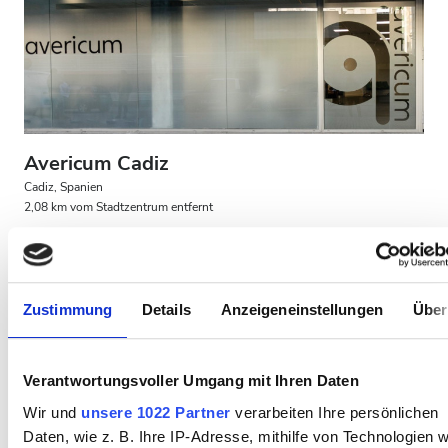
Patienten mit HIV
Patienten mit Hepatitis B
Patienten mit Hepatitis C
EKVK
Avericum Cadiz
GHIC
Cadiz, Spanien
2,08 km vom Stadtzentrum entfernt
Erfrischungen
Kostenloses WiFi
TV-Bildschirme
Einrichtungen
Kostenloser Transport
Kostenloses Parken
Erfrischungen
Zustimmung
Details
Anzeigeneinstellungen
Über
Pro Behandlung
HD-Dialyse 270 €
Kostenloses WiFi
Reservieren
HDF-Dialyse 320 €
Verantwortungsvoller Umgang mit Ihren Daten
TV-Bildschirme
Wir und
unsere 1022 Partner
verarbeiten Ihre persönlichen
Kostenloser Transport
Daten, wie z. B. Ihre IP-Adresse, mithilfe von Technologien w