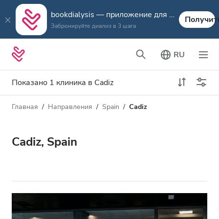
bookdialysis — приложение для путешествий
Получит
Забронируйте диализ в 3 шага
RU
Показано 1 клиника в Cadiz
Главная
Направления
Spain
Cadiz
Тип диализа
Расстояние
Имя
Все виды диализа
Cadiz, Spain
Рейтинг
Диализ HD
Цена
Диализ HDF
Принимает