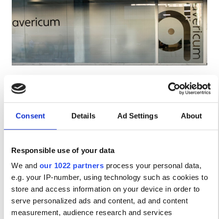
Пациенты с ВИЧ
Пациенты с гепатитом B
Пациенты с гепатитом C
EHIC
Avericum Cadiz
GHIC
Cadiz, Spain
2.08 км от центра города
Consent
Details
Ad Settings
About
Напитки
Бесплатный Wi-Fi
Телевизоры
Удобства
Бесплатный трансфер
Бесплатная парковка
Напитки
Responsible use of your data
за процедуру
We and
our 1022 partners
process your personal data,
Диализ HD €270
Бесплатный Wi-Fi
Забронировать
e.g. your IP-number, using technology such as cookies to
Диализ HDF €320
Телевизоры
store and access information on your device in order to
serve personalized ads and content, ad and content
Бесплатный трансфер
measurement, audience research and services