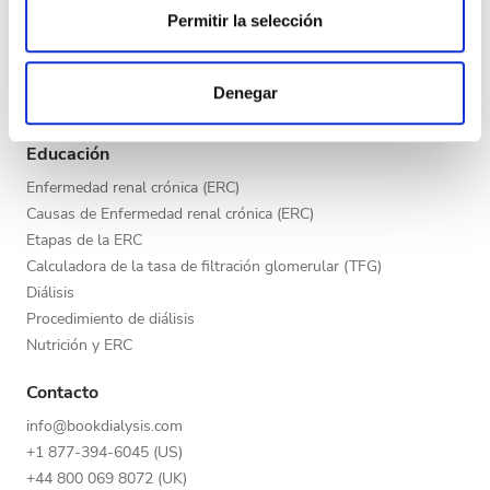
Tarde
Permitir la selección
Programa V.I.P.
Las cookies de este sitio web se usan para personalizar
Noche
Publica tu clínica
el contenido y los anuncios, ofrecer funciones de redes
Beneficios para los proveedores
Denegar
sociales y analizar el tráfico. Además, compartimos
Socios
información sobre el uso que haga del sitio web con
Calificación
nuestros partners de redes sociales, publicidad y análisis
Educación
web, quienes pueden combinarla con otra información
Buena
Enfermedad renal crónica (ERC)
que les haya proporcionado o que hayan recopilado a
Causas de Enfermedad renal crónica (ERC)
Muy buena
partir del uso que haya hecho de sus servicios.
Etapas de la ERC
Calculadora de la tasa de filtración glomerular (TFG)
Excelente
Diálisis
Procedimiento de diálisis
Nutrición y ERC
Contacto
info@bookdialysis.com
+1 877-394-6045 (US)
+44 800 069 8072 (UK)