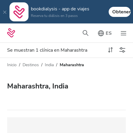
bookdialysis - app de viajes
Obtener
Reserva tu diálisis en 3 pasos
ES
Se muestran 1 clínica en Maharashtra
Inicio
Destinos
India
Maharashtra
Tipo de diálisis
Distancia
Nombre
Todas las diálisis
Maharashtra, India
Calificación
Diálisis HD
Precio
Diálisis HDF
Acepta