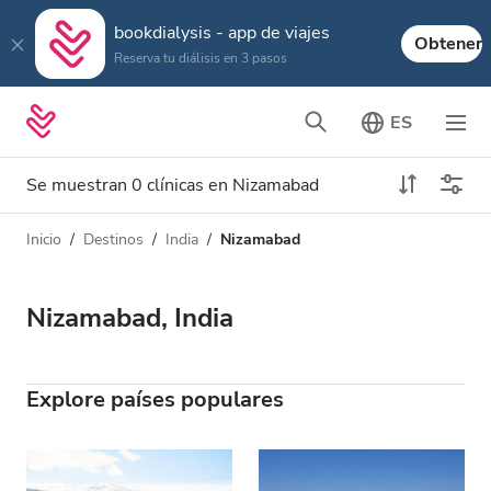
bookdialysis - app de viajes
Obtener
Reserva tu diálisis en 3 pasos
ES
Se muestran 0 clínicas en Nizamabad
Inicio
Destinos
India
Nizamabad
Tipo de diálisis
Distancia
Nombre
Todas las diálisis
Nizamabad, India
Calificación
Diálisis HD
Precio
Diálisis HDF
Explore países populares
Acepta