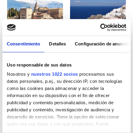
Pacientes con VIH
Pacientes con hepatitis B
Pacientes con hepatitis C
TSE
Consentimiento
Detalles
Configuración de anuncios
España
Grecia
GHIC
Uso responsable de sus datos
Nosotros y
nuestros 1022 socios
procesamos sus
Instalaciones
datos personales, p.ej., su dirección IP, con tecnologías
como las cookies para almacenar y acceder la
Refrescos
información en su dispositivo con el fin de ofrecer
WiFi gratuito
publicidad y contenido personalizados, medición de
publicidad y contenido, investigación de audiencia y
Pantallas de televisión
desarrollo de servicios. Tiene la opción de seleccionar
quién usa sus datos y con qué propósitos. Puede
Traslado gratuito
cambiar o retirar su consentimiento en cualquier