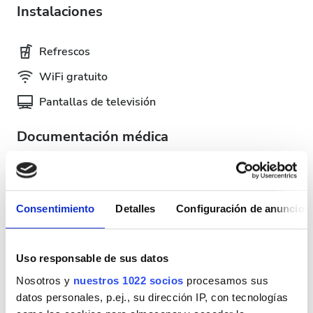
Instalaciones
Refrescos
WiFi gratuito
Pantallas de televisión
Documentación médica
Esta clínica requiere documentación médica específica
para los tratamientos de diálisis. Puedes subir los
documentos en línea o llevarlos a la clínica cuando
Consentimiento
Detalles
Configuración de anuncios
llegues.
INTERNATIONAL DIALYSIS REQUEST Clinical
Uso responsable de sus datos
Information & Patient Identification Form
Nosotros y
nuestros 1022 socios
procesamos sus
Días de tratamiento disponibles
datos personales, p.ej., su dirección IP, con tecnologías