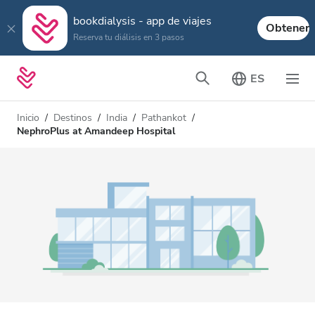
bookdialysis - app de viajes
Obtener
Reserva tu diálisis en 3 pasos
ES
Inicio
Destinos
India
Pathankot
NephroPlus at Amandeep Hospital