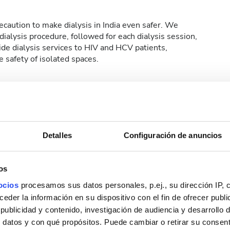
caution to make dialysis in India even safer. We
ialysis procedure, followed for each dialysis session,
de dialysis services to HIV and HCV patients,
 safety of isolated spaces.
features for our patients for painless and effective
t-in for buttonhole needles, which make dialysis a
Detalles
Configuración de anuncios
os
ocios
procesamos sus datos personales, p.ej., su dirección IP, 
i gratuito
Pantallas de televisión
der la información en su dispositivo con el fin de ofrecer publi
ublicidad y contenido, investigación de audiencia y desarrollo d
 datos y con qué propósitos. Puede cambiar o retirar su consent