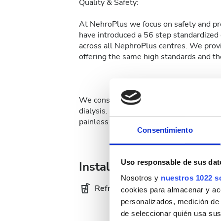
Quality & Safety:
At NehroPlus we focus on safety and pre
have introduced a 56 step standardized d
across all NephroPlus centres. We provi
offering the same high standards and the
We constantly introduce additional care 
dialysis. At NephroPlus patients can op
painless affair.
Consentimiento
Uso responsable de sus dat
Instalaciones
Nosotros y
nuestros 1022 s
Refrescos
WiF
cookies para almacenar y acce
personalizados, medición de p
de seleccionar quién usa sus