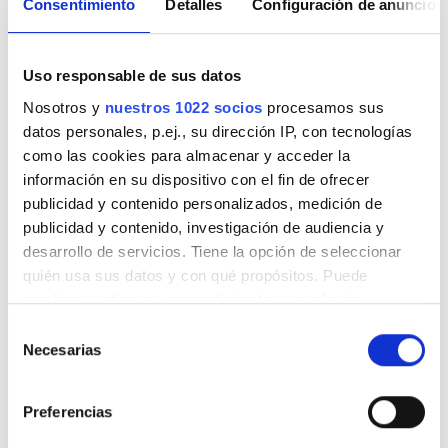
Pantallas de televisión
Consentimiento
Detalles
Configuración de anuncios
Documentación médica
Uso responsable de sus datos
Nosotros y
nuestros 1022 socios
procesamos sus
Esta clínica requiere documentación médica específica
datos personales, p.ej., su dirección IP, con tecnologías
para los tratamientos de diálisis. Puedes subir los
documentos en línea o llevarlos a la clínica cuando
como las cookies para almacenar y acceder la
llegues.
información en su dispositivo con el fin de ofrecer
publicidad y contenido personalizados, medición de
INTERNATIONAL DIALYSIS REQUEST Clinical
publicidad y contenido, investigación de audiencia y
Information & Patient Identification Form
desarrollo de servicios. Tiene la opción de seleccionar
quién usa sus datos y con qué propósitos. Puede
Días de tratamiento disponibles
cambiar o retirar su consentimiento en cualquier
momento desde la Declaración de cookies o clicando en
Selección
el Menú de consentimiento.
Necesarias
de
consentimiento
Si lo permite, también quisiéramos:
Preferencias
Agosto
2026
Recopilar información sobre su ubicación
geográfica que puede tener una precisión de varios