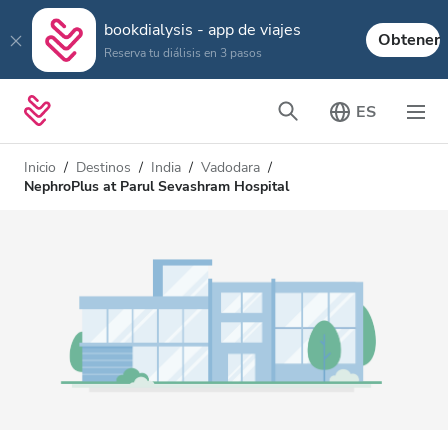
bookdialysis - app de viajes
Obtener
Reserva tu diálisis en 3 pasos
ES
Inicio
Destinos
India
Vadodara
NephroPlus at Parul Sevashram Hospital