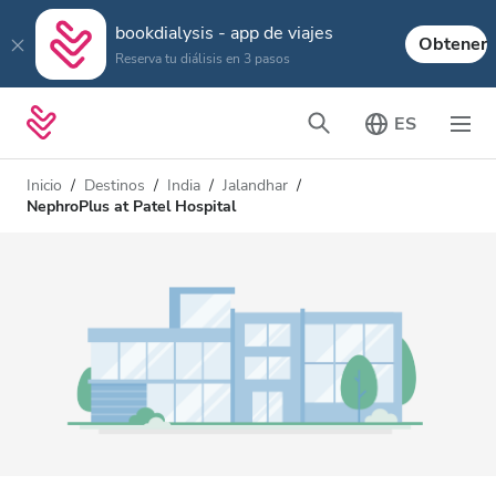
bookdialysis - app de viajes
Obtener
Reserva tu diálisis en 3 pasos
ES
Inicio
Destinos
India
Jalandhar
NephroPlus at Patel Hospital