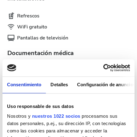
Refrescos
WiFi gratuito
Pantallas de televisión
Documentación médica
Esta clínica requiere documentación médica específica
para los tratamientos de diálisis. Puedes subir los
documentos en línea o llevarlos a la clínica cuando
Consentimiento
Detalles
Configuración de anuncios
llegues.
INTERNATIONAL DIALYSIS REQUEST Clinical
Uso responsable de sus datos
Information & Patient Identification Form
Nosotros y
nuestros 1022 socios
procesamos sus
Días de tratamiento disponibles
datos personales, p.ej., su dirección IP, con tecnologías
como las cookies para almacenar y acceder la