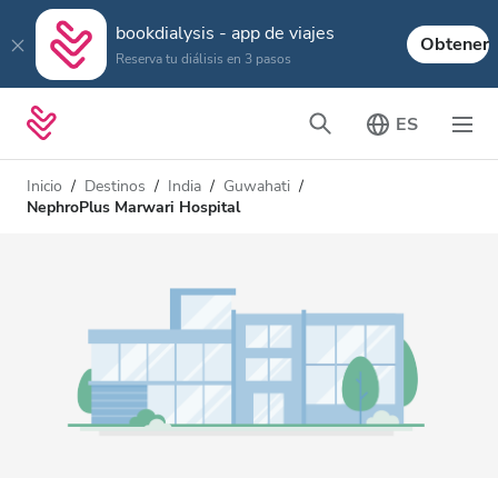
bookdialysis - app de viajes
Obtener
Reserva tu diálisis en 3 pasos
ES
Inicio
Destinos
India
Guwahati
NephroPlus Marwari Hospital