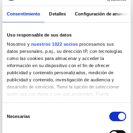
Consentimiento
Detalles
Configuración de anuncios
Agosto
2026
Lun.
Mar.
Mié.
Jue.
Vie.
Sáb.
Dom.
Uso responsable de sus datos
1
2
Nosotros y
nuestros 1022 socios
procesamos sus
datos personales, p.ej., su dirección IP, con tecnologías
3
4
5
6
7
8
9
como las cookies para almacenar y acceder la
información en su dispositivo con el fin de ofrecer
10
11
12
13
14
15
16
publicidad y contenido personalizados, medición de
publicidad y contenido, investigación de audiencia y
17
18
19
20
21
22
23
desarrollo de servicios. Tiene la opción de seleccionar
quién usa sus datos y con qué propósitos. Puede
24
25
26
27
28
29
30
cambiar o retirar su consentimiento en cualquier
momento desde la Declaración de cookies o clicando en
31
Selección
el Menú de consentimiento.
Necesarias
de
consentimiento
Horario de atención
Si lo permite, también quisiéramos: