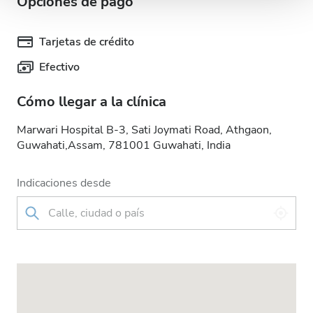
Opciones de pago
que les haya proporcionado o que hayan recopilado a
partir del uso que haya hecho de sus servicios.
Tarjetas de crédito
Efectivo
Cómo llegar a la clínica
Marwari Hospital B-3, Sati Joymati Road, Athgaon,
Guwahati,Assam, 781001 Guwahati, India
Indicaciones desde