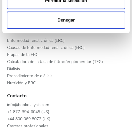
Permitir la selección
Tarde
Publica tu clínica
Las cookies de este sitio web se usan para personalizar
Beneficios para los proveedores
Noche
el contenido y los anuncios, ofrecer funciones de redes
Socios
Denegar
sociales y analizar el tráfico. Además, compartimos
información sobre el uso que haga del sitio web con
Educación
Calificación
nuestros partners de redes sociales, publicidad y análisis
Enfermedad renal crónica (ERC)
web, quienes pueden combinarla con otra información
Causas de Enfermedad renal crónica (ERC)
Buena
que les haya proporcionado o que hayan recopilado a
Etapas de la ERC
partir del uso que haya hecho de sus servicios.
Muy buena
Calculadora de la tasa de filtración glomerular (TFG)
Diálisis
Excelente
Procedimiento de diálisis
Nutrición y ERC
Contacto
info@bookdialysis.com
+1 877-394-6045 (US)
+44 800 069 8072 (UK)
Carreras profesionales