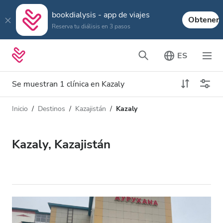
bookdialysis - app de viajes
Obtener
Reserva tu diálisis en 3 pasos
ES
Se muestran 1 clínica en Kazaly
Inicio
Destinos
Kazajistán
Kazaly
Tipo de diálisis
Distancia
Nombre
Todas las diálisis
Kazaly, Kazajistán
Calificación
Diálisis HD
Precio
Diálisis HDF
Acepta