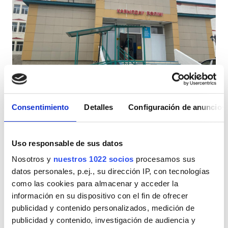
Pacientes con VIH
Pacientes con hepatitis B
Pacientes con hepatitis C
TSE
Diaverum Haemodialysis Center Kazaly
GHIC
Kazaly, Kazajistán
11,32 km desde el centro de la ciudad
Consentimiento
Detalles
Configuración de anuncios
Refrescos
WiFi gratuito
Traslado gratuito
Instalaciones
Estacionamiento gratuito
Uso responsable de sus datos
Refrescos
Nosotros y
nuestros 1022 socios
procesamos sus
Por tratamiento
Reservación
datos personales, p.ej., su dirección IP, con tecnologías
Diálisis HD 140 €
WiFi gratuito
como las cookies para almacenar y acceder la
Pantallas de televisión
información en su dispositivo con el fin de ofrecer
publicidad y contenido personalizados, medición de
Traslado gratuito
publicidad y contenido, investigación de audiencia y