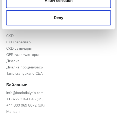
our social media, advertising and analytics partners who
Allow selection
Кеш
Клиникаңызды тіркеңіз
may combine it with other information that you’ve
Медициналық ұйымдарға арналған артықшылықтар
Түн
provided to them or that they’ve collected from your use
Біздің серіктестеріміз
Deny
of their services. Read more about cookies in our
Privacy policy.
Білім
Рейтинг
CKD
CKD себептері
Жақсы
CKD сатылары
Өте жақсы
GFR калькуляторы
Диализ
Тамаша
Диализ процедурасы
Тамақтану және СБА
Байланыс
info@bookdialysis.com
+1 877-394-6045 (US)
+44 800 069 8072 (UK)
Мансап