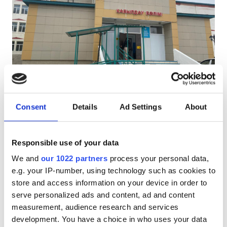
АИТВ пациенттері
В гепатиті бар пациенттер
С гепатиті бар пациенттер
EHIC
Diaverum Haemodialysis Center Kazaly
GHIC
Kazaly, Kazakhstan
11.32 км қала орталығынан
Consent
Details
Ad Settings
About
Сусындар мен жеңіл тағамдар
Тегін WiFi
Қызметтер
Тегін трансфер
Тегін тұрақ
Responsible use of your data
Сусындар мен жеңіл тағамдар
We and
our 1022 partners
process your personal data,
ем үшін
Брондау
e.g. your IP-number, using technology such as cookies to
HD диализ €140
Тегін WiFi
store and access information on your device in order to
Теледидар экрандары
serve personalized ads and content, ad and content
measurement, audience research and services
Тегін трансфер
development. You have a choice in who uses your data