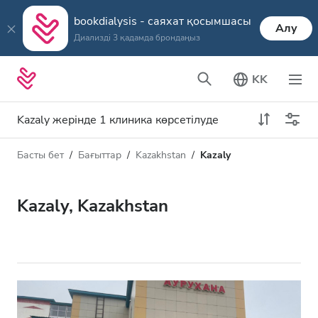
bookdialysis - саяхат қосымшасы
Алу
Диализді 3 қадамда брондаңыз
KK
Kazaly жерінде 1 клиника көрсетілуде
Басты бет
Бағыттар
Kazakhstan
Kazaly
Диализ түрі
Қашықтық
Аты
Барлық диализ түрлері
Kazaly, Kazakhstan
Рейтинг
HD диализ
Баға
HDF диализ
Қабылдайды