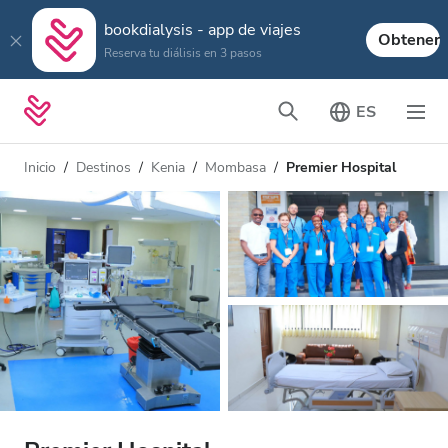
bookdialysis - app de viajes
Obtener
Reserva tu diálisis en 3 pasos
ES
Inicio
Destinos
Kenia
Mombasa
Premier Hospital