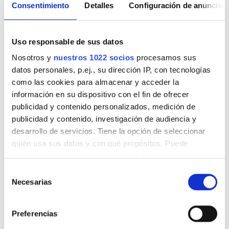
Consentimiento
Detalles
Configuración de anuncios
Buena
7,8
1 reseña
Uso responsable de sus datos
Nosotros y
nuestros 1022 socios
procesamos sus
Cordialidad
10
datos personales, p.ej., su dirección IP, con tecnologías
como las cookies para almacenar y acceder la
Limpieza
7
información en su dispositivo con el fin de ofrecer
publicidad y contenido personalizados, medición de
publicidad y contenido, investigación de audiencia y
Instalaciones
7
desarrollo de servicios. Tiene la opción de seleccionar
quién usa sus datos y con qué propósitos. Puede
Experiencia general
7
cambiar o retirar su consentimiento en cualquier
momento desde la Declaración de cookies o clicando en
Selección
el Menú de consentimiento.
Necesarias
de
consentimiento
16/03/2026
Si lo permite, también quisiéramos:
bookdialysis.com traveller
7,8
Preferencias
Recopilar información sobre su ubicación