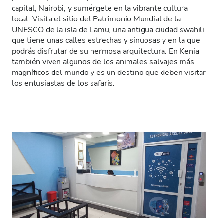
capital, Nairobi, y sumérgete en la vibrante cultura
Pacientes con VIH
local. Visita el sitio del Patrimonio Mundial de la
UNESCO de la isla de Lamu, una antigua ciudad swahili
Pacientes con hepatitis B
que tiene unas calles estrechas y sinuosas y en la que
podrás disfrutar de su hermosa arquitectura. En Kenia
Pacientes con hepatitis C
también viven algunos de los animales salvajes más
TSE
magníficos del mundo y es un destino que deben visitar
los entusiastas de los safaris.
GHIC
Instalaciones
Refrescos
WiFi gratuito
Pantallas de televisión
Traslado gratuito