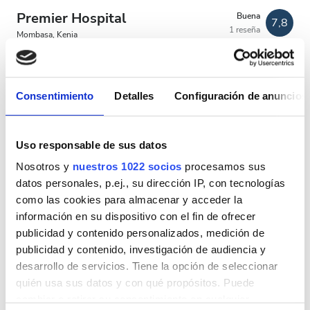
Tarde
Premier Hospital
Buena
7,8
1 reseña
Noche
Mombasa, Kenia
4,57 km desde el centro de la ciudad
Calificación
Por tratamiento
Consentimiento
Detalles
Configuración de anuncios
Diálisis HD 97,52 €
Buena
Reservación
Diálisis HDF 180 €
Muy buena
Uso responsable de sus datos
Nosotros y
nuestros 1022 socios
procesamos sus
Excelente
datos personales, p.ej., su dirección IP, con tecnologías
como las cookies para almacenar y acceder la
información en su dispositivo con el fin de ofrecer
publicidad y contenido personalizados, medición de
publicidad y contenido, investigación de audiencia y
desarrollo de servicios. Tiene la opción de seleccionar
quién usa sus datos y con qué propósitos. Puede
cambiar o retirar su consentimiento en cualquier