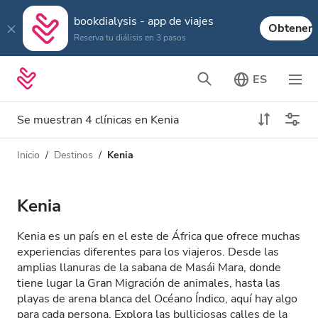
bookdialysis - app de viajes
Obtener
Reserva tu diálisis en 3 pasos
ES
Se muestran 4 clínicas en Kenia
Inicio
Destinos
Kenia
Tipo de diálisis
Distancia
Nombre
Todas las diálisis
Kenia
Calificación
Diálisis HD
Kenia es un país en el este de África que ofrece muchas
Precio
experiencias diferentes para los viajeros. Desde las
Diálisis HDF
amplias llanuras de la sabana de Masái Mara, donde
tiene lugar la Gran Migración de animales, hasta las
playas de arena blanca del Océano Índico, aquí hay algo
Acepta
para cada persona. Explora las bulliciosas calles de la