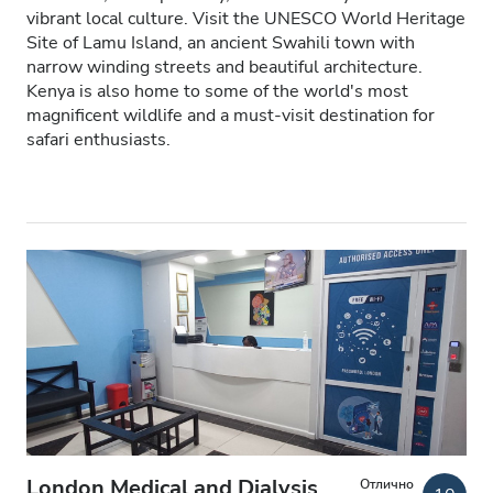
vibrant local culture. Visit the UNESCO World Heritage
Пациенты с ВИЧ
Site of Lamu Island, an ancient Swahili town with
narrow winding streets and beautiful architecture.
Пациенты с гепатитом B
Kenya is also home to some of the world's most
magnificent wildlife and a must-visit destination for
Пациенты с гепатитом C
safari enthusiasts.
EHIC
GHIC
Удобства
Напитки
Бесплатный Wi-Fi
Телевизоры
Бесплатный трансфер
London Medical and Dialysis
Отлично