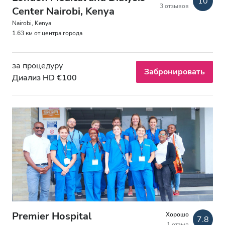
10
3 отзывов
Бесплатная парковка
Center Nairobi, Kenya
Nairobi, Kenya
1.63 км от центра города
Цена
за процедуру
0–100 EUR
Забронировать
Диализ HD €100
100–200 EUR
200–300 EUR
300+ EUR
Смены
Утро
Послеобеденное время
Premier Hospital
Хорошо
7.8
1 отзыв