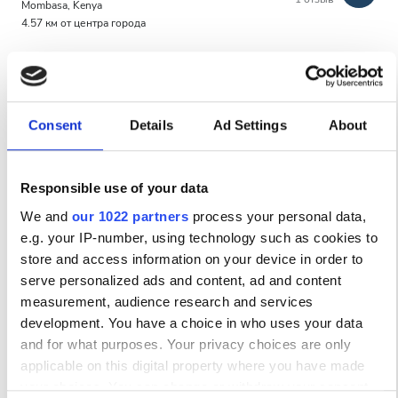
Вечер
Mombasa, Kenya
4.57 км от центра города
Ночь
за процедуру
Диализ HD €97.52
Рейтинг
Забронировать
Диализ HDF €180
Consent
Details
Ad Settings
About
Хорошо
Очень хорошо
Responsible use of your data
We and
our 1022 partners
process your personal data,
Отлично
e.g. your IP-number, using technology such as cookies to
store and access information on your device in order to
serve personalized ads and content, ad and content
measurement, audience research and services
development. You have a choice in who uses your data
and for what purposes. Your privacy choices are only
MAIDA HealthCare Limited
applicable on this digital property where you have made
your choices. You can change or withdraw your consent
Nakuru, Kenya