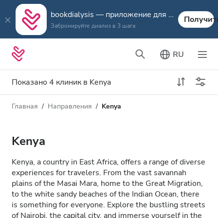
bookdialysis — приложение для путешествий
Получит
Забронируйте диализ в 3 шага
RU
Показано 4 клиник в Kenya
Главная
Направления
Kenya
Тип диализа
Расстояние
Имя
Все виды диализа
Kenya
Рейтинг
Диализ HD
Kenya, a country in East Africa, offers a range of diverse
Цена
experiences for travelers. From the vast savannah
Диализ HDF
plains of the Masai Mara, home to the Great Migration,
to the white sandy beaches of the Indian Ocean, there
is something for everyone. Explore the bustling streets
Принимает
of Nairobi, the capital city, and immerse yourself in the