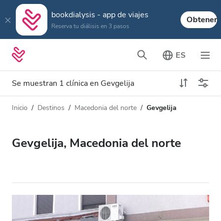
bookdialysis - app de viajes
Obtener
Reserva tu diálisis en 3 pasos
ES
Se muestran 1 clínica en Gevgelija
Inicio
Destinos
Macedonia del norte
Gevgelija
Tipo de diálisis
Distancia
Nombre
Todas las diálisis
Gevgelija, Macedonia del norte
Calificación
Diálisis HD
Precio
Diálisis HDF
Acepta