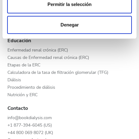
Tarde
Permitir la selección
Programa V.I.P.
Las cookies de este sitio web se usan para personalizar
Publica tu clínica
Noche
el contenido y los anuncios, ofrecer funciones de redes
Beneficios para los proveedores
Denegar
sociales y analizar el tráfico. Además, compartimos
Socios
información sobre el uso que haga del sitio web con
Calificación
Educación
nuestros partners de redes sociales, publicidad y análisis
web, quienes pueden combinarla con otra información
Enfermedad renal crónica (ERC)
Buena
que les haya proporcionado o que hayan recopilado a
Causas de Enfermedad renal crónica (ERC)
partir del uso que haya hecho de sus servicios.
Muy buena
Etapas de la ERC
Calculadora de la tasa de filtración glomerular (TFG)
Excelente
Diálisis
Procedimiento de diálisis
Nutrición y ERC
Contacto
info@bookdialysis.com
+1 877-394-6045 (US)
+44 800 069 8072 (UK)