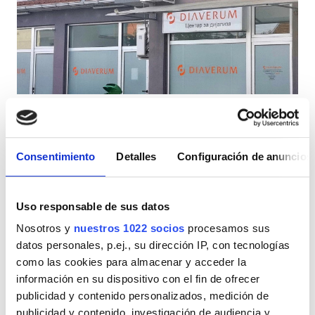
Pacientes con VIH
Pacientes con hepatitis B
Pacientes con hepatitis C
TSE
PHO Diaverum Gevgelija
GHIC
Gevgelija, Macedonia del norte
0,26 km desde el centro de la ciudad
Consentimiento
Detalles
Configuración de anuncios
Refrescos
WiFi gratuito
Pantallas de televisión
Instalaciones
Estacionamiento gratuito
Uso responsable de sus datos
Refrescos
Por tratamiento
Nosotros y
nuestros 1022 socios
procesamos sus
Diálisis HD 200 €
WiFi gratuito
datos personales, p.ej., su dirección IP, con tecnologías
Reservación
Diálisis HDF 250 €
como las cookies para almacenar y acceder la
Pantallas de televisión
información en su dispositivo con el fin de ofrecer
publicidad y contenido personalizados, medición de
Traslado gratuito
publicidad y contenido, investigación de audiencia y