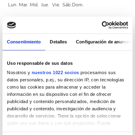
Lun.
Mar.
Mié.
Jue.
Vie.
Sáb.
Dom.
1
2
3
4
5
6
7
8
9
Consentimiento
Detalles
Configuración de anuncios
10
11
12
13
14
15
16
17
18
19
20
21
22
23
Uso responsable de sus datos
24
25
26
27
28
29
30
Nosotros y
nuestros 1022 socios
procesamos sus
datos personales, p.ej., su dirección IP, con tecnologías
31
como las cookies para almacenar y acceder la
información en su dispositivo con el fin de ofrecer
Horario de atención
publicidad y contenido personalizados, medición de
publicidad y contenido, investigación de audiencia y
desarrollo de servicios. Tiene la opción de seleccionar
quién usa sus datos y con qué propósitos. Puede
Lunes
07:00 - 19:00
cambiar o retirar su consentimiento en cualquier