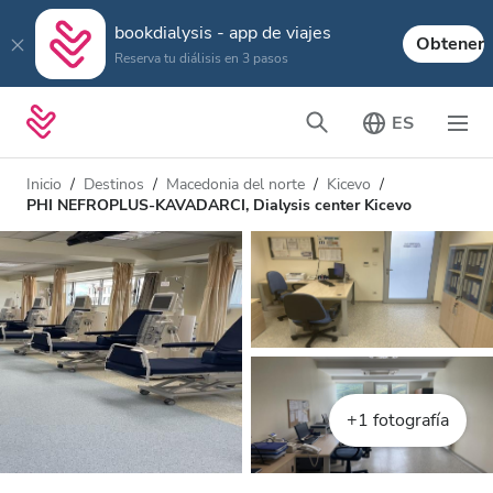
bookdialysis - app de viajes
Obtener
Reserva tu diálisis en 3 pasos
ES
Inicio
Destinos
Macedonia del norte
Kicevo
PHI NEFROPLUS-KAVADARCI, Dialysis center Kicevo
+1 fotografía