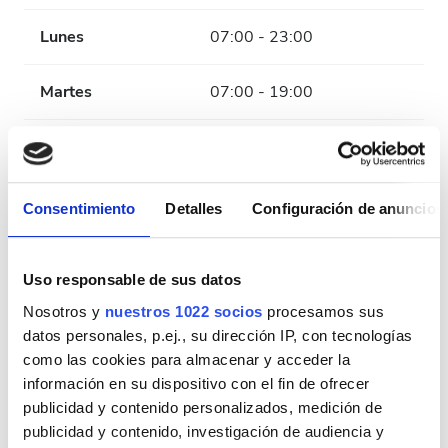
Lunes
07:00 - 23:00
Martes
07:00 - 19:00
Miércoles
07:00 - 23:00
Jueves
07:00 - 19:00
Consentimiento
Detalles
Configuración de anuncios
Viernes
07:00 - 23:00
Uso responsable de sus datos
Sábado
07:00 - 19:00
Nosotros y
nuestros 1022 socios
procesamos sus
datos personales, p.ej., su dirección IP, con tecnologías
como las cookies para almacenar y acceder la
Domingo
Cerrado
información en su dispositivo con el fin de ofrecer
publicidad y contenido personalizados, medición de
Personal
publicidad y contenido, investigación de audiencia y