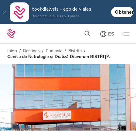
bookdialysis - app de viajes
Obtener
Reserva tu diálisis en 3 pasos
ES
Inicio
Destinos
Rumania
Bistrita
Clinica de Nefrologie și Dializă Diaverum BISTRIȚA