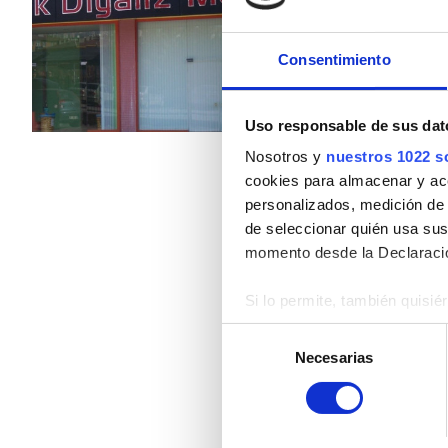
Pacientes con hepatitis B
Pacientes con hepatitis C
Consentimiento
Por tratamiento
TSE
Diálisis HD 190 €
Uso responsable de sus dat
GHIC
Nosotros y
nuestros 1022 s
cookies para almacenar y acce
personalizados, medición de p
Instalaciones
de seleccionar quién usa sus
momento desde la Declaració
Refrescos
WiFi gratuito
Si lo permite, también quisi
Recopilar información
Selección
Pantallas de televisión
Identificar su disposi
Necesarias
de
Obtenga más información sob
Traslado gratuito
consentimiento
datos
. Puede cambiar o reti
Estacionamiento gratuito