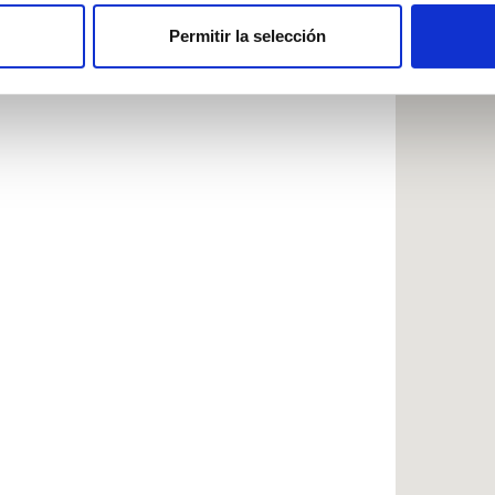
b se usan para personalizar el contenido y los anuncios, ofrecer
s, compartimos información sobre el uso que haga del sitio web 
Permitir la selección
 análisis web, quienes pueden combinarla con otra información q
r del uso que haya hecho de sus servicios.