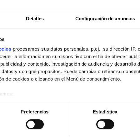
Detalles
Configuración de anuncios
Reservación
os
ocios
procesamos sus datos personales, p.ej., su dirección IP, 
der la información en su dispositivo con el fin de ofrecer publi
ublicidad y contenido, investigación de audiencia y desarrollo d
 datos y con qué propósitos. Puede cambiar o retirar su consent
n de cookies o clicando en el Menú de consentimiento.
éramos:
 sobre su ubicación geográfica que puede tener una precisión d
tivo analizándolo activamente para buscar características específ
Preferencias
Estadística
re cómo se procesan sus datos personales y establezca sus pr
rar su consentimiento en cualquier momento en la Declaración d