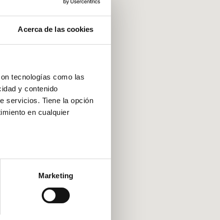
Acerca de las cookies
con tecnologías como las
cidad y contenido
e servicios. Tiene la opción
imiento en cualquier
e varios metros
icas (huellas digitales)
Marketing
eferencias en la
sección de
e cookies.