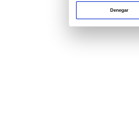
Las cookies de este sitio we
y analizar el tráfico. Ademá
Denegar
Precio
redes sociales, publicidad y
que hayan recopilado a parti
EUR 0 - 100
EUR 100 - 200
EUR 200 - 300
EUR 300+
Turnos
Mañana
Mediodía
Tarde