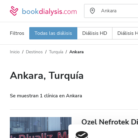
Filtros
Todas las diálisis
Diálisis HD
Diálisis
Inicio
Destinos
Turquía
Ankara
Tipo de diálisis
Distancia
Nombre
Todas las diálisis
Ankara, Turquía
Calificación
Diálisis HD
Precio
Diálisis HDF
Se muestran 1 clínica en Ankara
Acepta
Ozel Nefrotek Di
Pacientes con VIH
Ankara, Turquía
6,69 km desde