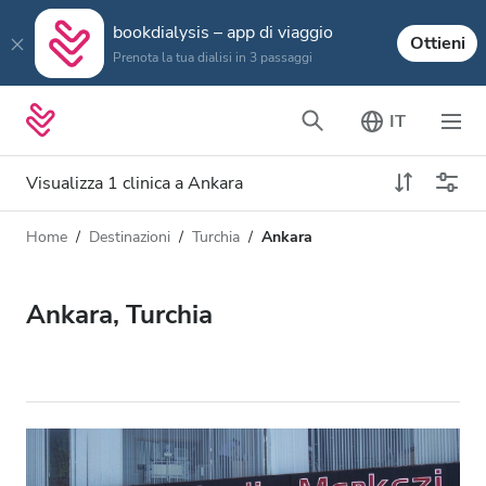
bookdialysis – app di viaggio
Ottieni
Prenota la tua dialisi in 3 passaggi
IT
Visualizza 1 clinica a Ankara
Home
Destinazioni
Turchia
Ankara
Tipo di dialisi
Distanza
Nome
Tutti i tipi di dialisi
Ankara, Turchia
Valutazione
Dialisi HD
Prezzo
Dialisi HDF
Accetta