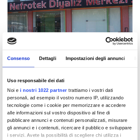
Pazienti con HIV
Pazienti con epatite B
Pazienti con epatite C
TEAM
Ozel Nefrotek Diyaliz Merkezi
GHIC
Consenso
Dettagli
Impostazioni degli annunci
In
Ankara, Turchia
6,69 in km dal centro città
Uso responsabile dei dati
Strutture
Per trattamento
Prenota
Noi e
i nostri 1022 partner
trattiamo i vostri dati
Dialisi HD 190 €
Snack e bevande
personali, ad esempio il vostro numero IP, utilizzando
tecnologie come i cookie per memorizzare e accedere
WiFi gratuito
alle informazioni sul vostro dispositivo al fine di
Schermi TV
pubblicare annunci e contenuti personalizzati, misurare
gli annunci e i contenuti, ricercare il pubblico e sviluppare
Trasferimento gratuito
i servizi. Avete la possibilità di scegliere chi utilizza i