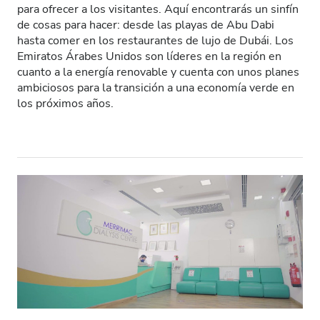
para ofrecer a los visitantes. Aquí encontrarás un sinfín
de cosas para hacer: desde las playas de Abu Dabi
Pacientes con VIH
hasta comer en los restaurantes de lujo de Dubái. Los
Emiratos Árabes Unidos son líderes en la región en
Pacientes con hepatitis B
cuanto a la energía renovable y cuenta con unos planes
ambiciosos para la transición a una economía verde en
Pacientes con hepatitis C
los próximos años.
TSE
GHIC
Instalaciones
Refrescos
WiFi gratuito
Pantallas de televisión
Traslado gratuito