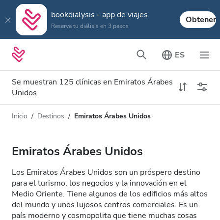
bookdialysis - app de viajes
Obtener
Reserva tu diálisis en 3 pasos
ES
Se muestran 125 clínicas en Emiratos Árabes
Unidos
Inicio
Destinos
Emiratos Árabes Unidos
Tipo de diálisis
Distancia
Nombre
Todas las diálisis
Emiratos Árabes Unidos
Calificación
Diálisis HD
Los Emiratos Árabes Unidos son un próspero destino
Precio
para el turismo, los negocios y la innovación en el
Diálisis HDF
Medio Oriente. Tiene algunos de los edificios más altos
del mundo y unos lujosos centros comerciales. Es un
país moderno y cosmopolita que tiene muchas cosas
Acepta