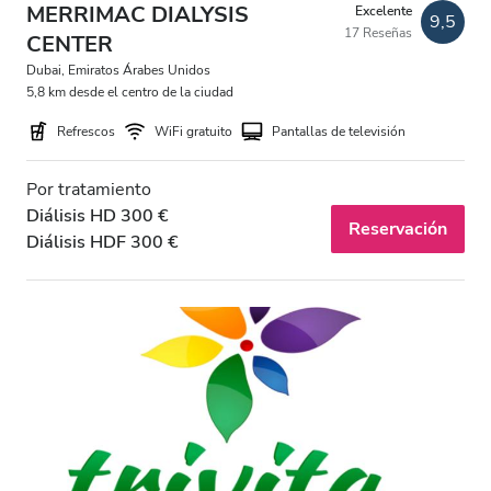
MERRIMAC DIALYSIS
Excelente
9,5
17 Reseñas
Estacionamiento gratuito
CENTER
Dubai, Emiratos Árabes Unidos
5,8 km desde el centro de la ciudad
Precio
Refrescos
WiFi gratuito
Pantallas de televisión
EUR 0 - 100
Por tratamiento
EUR 100 - 200
Diálisis HD 300 €
Reservación
Diálisis HDF 300 €
EUR 200 - 300
EUR 300+
Turnos
Mañana
Mediodía