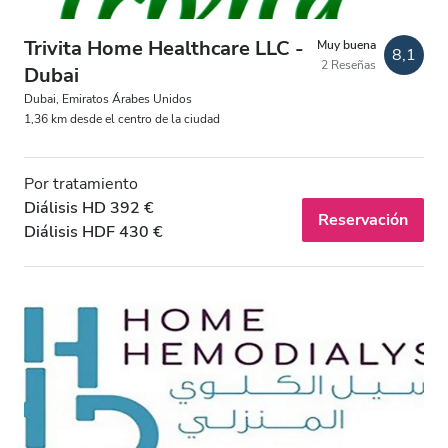
Tarde
Trivita Home Healthcare LLC -
Muy buena
8,1
Noche
2 Reseñas
Dubai
Dubai, Emiratos Árabes Unidos
1,36 km desde el centro de la ciudad
Calificación
Por tratamiento
Buena
Diálisis HD 392 €
Reservación
Muy buena
Diálisis HDF 430 €
Excelente