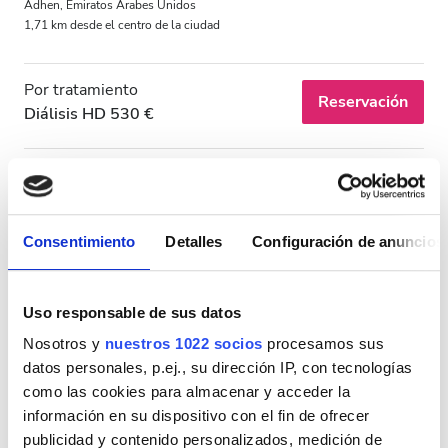
Adhen, Emiratos Árabes Unidos
1,71 km desde el centro de la ciudad
Por tratamiento
Reservación
Diálisis HD 530 €
Consentimiento
Detalles
Configuración de anuncios
Uso responsable de sus datos
Nosotros y
nuestros 1022 socios
procesamos sus
datos personales, p.ej., su dirección IP, con tecnologías
HHD HOME HEALTHCARE LLC - Ajman
como las cookies para almacenar y acceder la
Ajman, Emiratos Árabes Unidos
información en su dispositivo con el fin de ofrecer
1,5 km desde el centro de la ciudad
publicidad y contenido personalizados, medición de