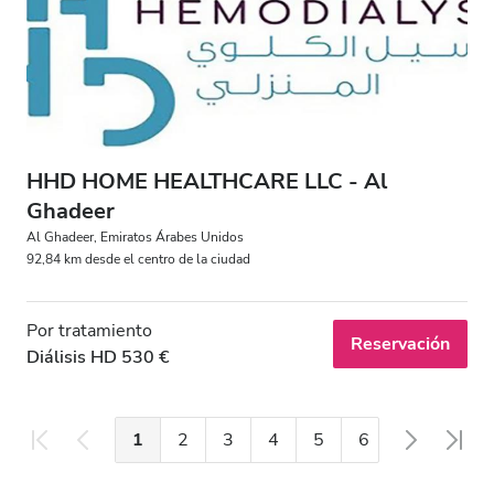
HHD HOME HEALTHCARE LLC - Al
Ghadeer
Al Ghadeer, Emiratos Árabes Unidos
92,84 km desde el centro de la ciudad
Por tratamiento
Reservación
Diálisis HD 530 €
1
2
3
4
5
6
7
8