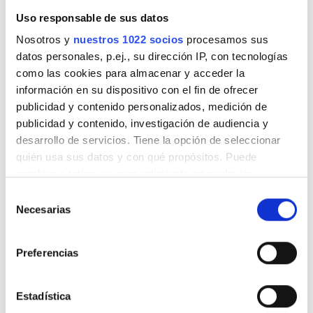
Estacionamiento gratuito
Uso responsable de sus datos
Nosotros y
nuestros 1022 socios
procesamos sus
datos personales, p.ej., su dirección IP, con tecnologías
Precio
como las cookies para almacenar y acceder la
Trivita Home Healthcare LLC - Hatta
información en su dispositivo con el fin de ofrecer
EUR 0 - 100
Hatta, Emiratos Árabes Unidos
publicidad y contenido personalizados, medición de
0,48 km desde el centro de la ciudad
EUR 100 - 200
publicidad y contenido, investigación de audiencia y
desarrollo de servicios. Tiene la opción de seleccionar
EUR 200 - 300
quién usa sus datos y con qué propósitos. Puede
Por tratamiento
cambiar o retirar su consentimiento en cualquier
Diálisis HD 392 €
EUR 300+
Reservación
momento desde la Declaración de cookies o clicando en
Diálisis HDF 430 €
Selección
el Menú de consentimiento.
Necesarias
de
consentimiento
Turnos
Si lo permite, también quisiéramos:
Preferencias
Recopilar información sobre su ubicación
Mañana
geográfica que puede tener una precisión de varios
Mediodía
metros
Estadística
Identificar su dispositivo analizándolo activamente