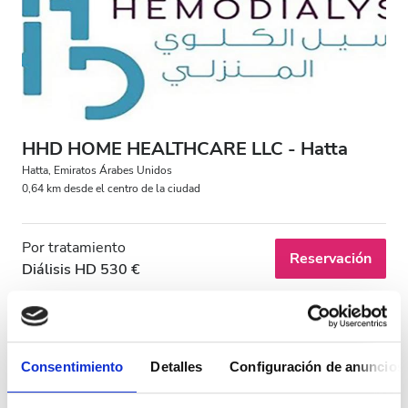
Pacientes con VIH
Pacientes con hepatitis B
Pacientes con hepatitis C
TSE
HHD HOME HEALTHCARE LLC - Hatta
GHIC
Hatta, Emiratos Árabes Unidos
0,64 km desde el centro de la ciudad
Instalaciones
Por tratamiento
Reservación
Diálisis HD 530 €
Refrescos
WiFi gratuito
Pantallas de televisión
Consentimiento
Detalles
Configuración de anuncios
Traslado gratuito