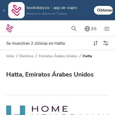
bookdialysis - app de viajes
Obtener
Reserva tu diálisis en 3 pasos
ES
Se muestran 2 clínicas en Hatta
Inicio
Destinos
Emiratos Árabes Unidos
Hatta
Tipo de diálisis
Distancia
Nombre
Todas las diálisis
Hatta, Emiratos Árabes Unidos
Calificación
Diálisis HD
Precio
Diálisis HDF
Acepta