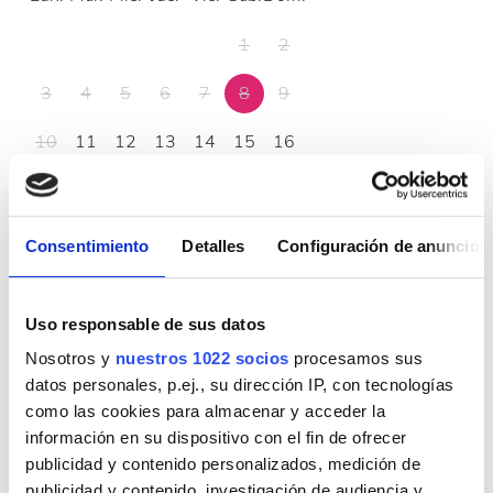
1
2
3
4
5
6
7
8
9
10
11
12
13
14
15
16
17
18
19
20
21
22
23
24
25
26
27
28
29
30
Consentimiento
Detalles
Configuración de anuncios
31
Uso responsable de sus datos
Opciones de pago
Nosotros y
nuestros 1022 socios
procesamos sus
datos personales, p.ej., su dirección IP, con tecnologías
como las cookies para almacenar y acceder la
Tarjetas de crédito
información en su dispositivo con el fin de ofrecer
Transferencia bancaria
publicidad y contenido personalizados, medición de
publicidad y contenido, investigación de audiencia y