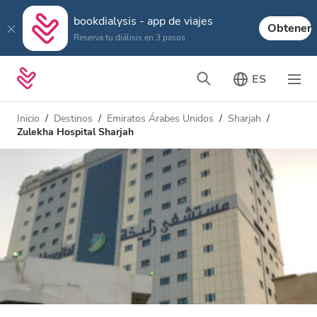
bookdialysis - app de viajes
Obtener
Reserva tu diálisis en 3 pasos
ES
Inicio
Destinos
Emiratos Árabes Unidos
Sharjah
Zulekha Hospital Sharjah