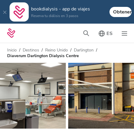
bookdialysis - app de viajes
Obtener
Reserva tu diálisis en 3 pasos
ES
Inicio
Destinos
Reino Unido
Darlington
Diaverum Darlington Dialysis Centre