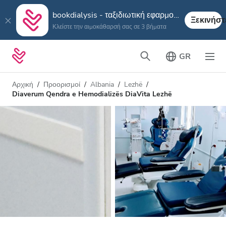
bookdialysis - ταξιδιωτική εφαρμογή
Ξεκινήστ
Κλείστε την αιμοκάθαρσή σας σε 3 βήματα
GR
Αρχική
Προορισμοί
Albania
Lezhë
Diaverum Qendra e Hemodializës DiaVita Lezhë