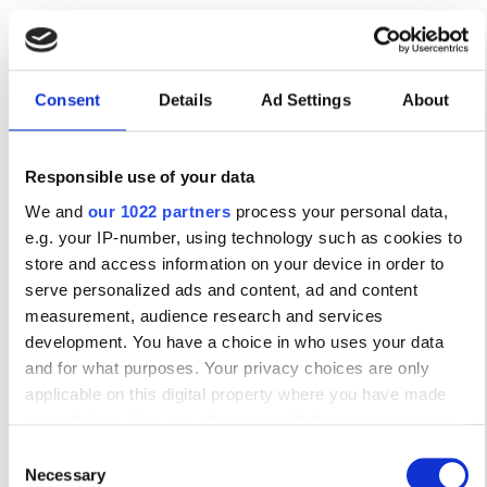
Τετάρτη
07:00 - 17:00
Consent
Details
Ad Settings
About
Πέμπτη
07:00 - 17:00
Παρασκευή
07:00 - 17:00
Responsible use of your data
We and
our 1022 partners
process your personal data,
Σάββατο
07:00 - 17:00
e.g. your IP-number, using technology such as cookies to
store and access information on your device in order to
Κυριακή
Κλειστό
serve personalized ads and content, ad and content
measurement, audience research and services
development. You have a choice in who uses your data
Προσωπικό
and for what purposes. Your privacy choices are only
applicable on this digital property where you have made
your choices. You can change or withdraw your consent
any time from the Cookie Declaration or by clicking on the
Consent
Privacy trigger icon.
Necessary
Selection