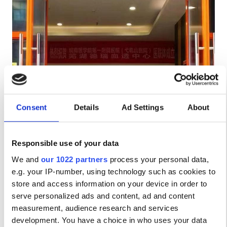
Ασθενείς με HIV
Ασθενείς με Ηπατίτιδα B
Ασθενείς με Ηπατίτιδα C
EHIC
Wuhu Diaverum Dialysis Center
GHIC
Wuhu, China
27.88 χλμ από το κέντρο της πόλης
Consent
Details
Ad Settings
About
Δωρεάν WiFi
Δωρεάν Πάρκινγκ
Παροχές
Responsible use of your data
Ανά θεραπεία
Αναψυκτικά
Κράτηση
We and
our 1022 partners
process your personal data,
Αιμοκάθαρση HD €140
e.g. your IP-number, using technology such as cookies to
Δωρεάν WiFi
store and access information on your device in order to
Τηλεοπτικές Οθόνες
serve personalized ads and content, ad and content
measurement, audience research and services
Δωρεάν Μεταφορά
development. You have a choice in who uses your data