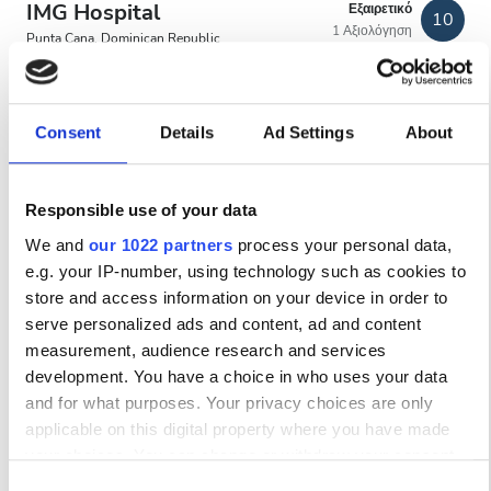
IMG Hospital
Εξαιρετικό
10
Δωρεάν Στάθμευση
1 Αξιολόγηση
Punta Cana, Dominican Republic
12.88 χλμ από το κέντρο της πόλης
Τιμή
Ανά θεραπεία
Consent
Details
Ad Settings
About
Κράτηση
0 - 100 EUR
Αιμοκάθαρση HD €740
100 - 200 EUR
Responsible use of your data
200 - 300 EUR
We and
our 1022 partners
process your personal data,
e.g. your IP-number, using technology such as cookies to
300+ EUR
store and access information on your device in order to
serve personalized ads and content, ad and content
measurement, audience research and services
Βάρδιες
development. You have a choice in who uses your data
and for what purposes. Your privacy choices are only
Πρωί
applicable on this digital property where you have made
Απόγευμα
RenalMed
your choices. You can change or withdraw your consent
any time from the Cookie Declaration or by clicking on the
Santo Domingo, Dominican Republic
Consent