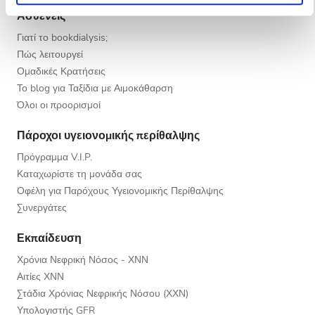
Ασθενείς
Γιατί το bookdialysis;
Πώς λειτουργεί
Ομαδικές Κρατήσεις
Το blog για Ταξίδια με Αιμοκάθαρση
Όλοι οι προορισμοί
Πάροχοι υγειονομικής περίθαλψης
Πρόγραμμα V.I.P.
Καταχωρίστε τη μονάδα σας
Οφέλη για Παρόχους Υγειονομικής Περίθαλψης
Συνεργάτες
Εκπαίδευση
Χρόνια Νεφρική Νόσος - ΧΝΝ
Αιτίες ΧΝΝ
Στάδια Χρόνιας Νεφρικής Νόσου (ΧΧΝ)
Υπολογιστής GFR