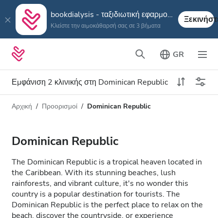
bookdialysis - ταξιδιωτική εφαρμογή
Ξεκινήστ
Κλείστε την αιμοκάθαρσή σας σε 3 βήματα
GR
Εμφάνιση 2 κλινικής στη Dominican Republic
Αρχική
Προορισμοί
Dominican Republic
Τύπος αιμοκάθαρσης
Απόσταση
Όνομα
Όλες οι Αιμοκαθάρσεις
Dominican Republic
Βαθμολογία
Αιμοκάθαρση HD
The Dominican Republic is a tropical heaven located in
Τιμή
the Caribbean. With its stunning beaches, lush
Αιμοκάθαρση HDF
rainforests, and vibrant culture, it's no wonder this
country is a popular destination for tourists. The
Dominican Republic is the perfect place to relax on the
Δέχεται
beach, discover the countryside, or experience