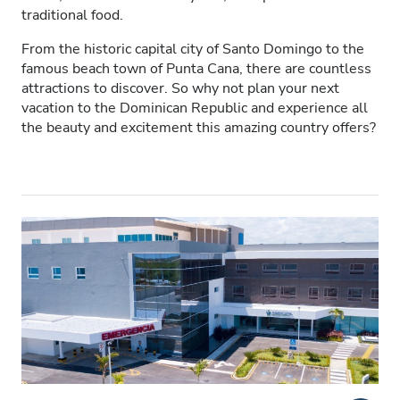
traditional food.
Ασθενείς με HIV
From the historic capital city of Santo Domingo to the
Ασθενείς με Ηπατίτιδα B
famous beach town of Punta Cana, there are countless
attractions to discover. So why not plan your next
Ασθενείς με Ηπατίτιδα C
vacation to the Dominican Republic and experience all
the beauty and excitement this amazing country offers?
EHIC
GHIC
Παροχές
Αναψυκτικά
Δωρεάν WiFi
Τηλεοπτικές Οθόνες
Δωρεάν Μεταφορά