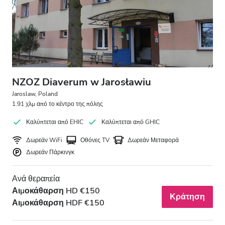
Ασθενείς με HIV
Ασθενείς με Ηπατίτιδα B
Ασθενείς με Ηπατίτιδα C
EHIC
NZOZ Diaverum w Jarosławiu
GHIC
Jaroslaw, Poland
1.91 χλμ από το κέντρο της πόλης
Καλύπτεται από EHIC
Καλύπτεται από GHIC
Παροχές
Δωρεάν WiFi
Οθόνες TV
Δωρεάν Μεταφορά
Δωρεάν Πάρκινγκ
Αναψυκτικά
Δωρεάν WiFi
Ανά θεραπεία
Αιμοκάθαρση HD €150
Τηλεοπτικές Οθόνες
Κράτηση
Αιμοκάθαρση HDF €150
Δωρεάν Μεταφορά