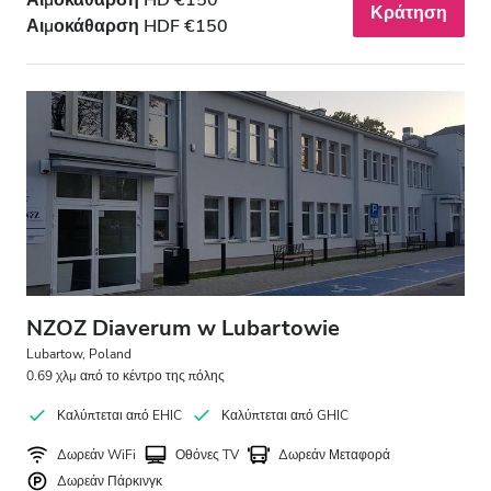
Αιμοκάθαρση HD €150
Βράδυ
Κράτηση
Αιμοκάθαρση HDF €150
Νύχτα
Βαθμολογία
Καλή
Πολύ Καλή
Εξαιρετική
NZOZ Diaverum w Lubartowie
Lubartow, Poland
0.69 χλμ από το κέντρο της πόλης
Καλύπτεται από EHIC
Καλύπτεται από GHIC
Δωρεάν WiFi
Οθόνες TV
Δωρεάν Μεταφορά
Δωρεάν Πάρκινγκ