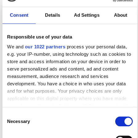
Δωρεάν WiFi
Οθόνες TV
Δωρεάν Μεταφορά
Consent
Details
Ad Settings
About
Ανά θεραπεία
Αιμοκάθαρση HD €150
Responsible use of your data
Κράτηση
Αιμοκάθαρση HDF €150
We and
our 1022 partners
process your personal data,
e.g. your IP-number, using technology such as cookies to
store and access information on your device in order to
serve personalized ads and content, ad and content
measurement, audience research and services
development. You have a choice in who uses your data
and for what purposes. Your privacy choices are only
applicable on this digital property where you have made
your choices. You can change or withdraw your consent
any time from the Cookie Declaration or by clicking on the
Consent
Privacy trigger icon.
Necessary
Selection
NZOZ Diaverum w Starogardzie Gdańskim
Starogard Gdański, Poland
If you allow, we would also like to: