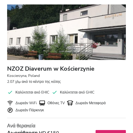
Δωρεάν Στάθμευση
Τιμή
0 - 100 EUR
100 - 200 EUR
200 - 300 EUR
NZOZ Diaverum w Kościerzynie
300+ EUR
Koscierzyna, Poland
2.07 χλμ από το κέντρο της πόλης
Καλύπτεται από EHIC
Καλύπτεται από GHIC
Βάρδιες
Δωρεάν WiFi
Οθόνες TV
Δωρεάν Μεταφορά
Δωρεάν Πάρκινγκ
Πρωί
Απόγευμα
Ανά θεραπεία