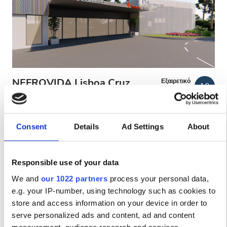
Ασθενείς με HIV
Ασθενείς με Ηπατίτιδα B
Ασθενείς με Ηπατίτιδα C
EHIC
NEFROVIDA Lisboa Cruz
Εξαιρετικό
10
1 Αξιολόγηση
GHIC
Vermelha
Lisboa, Portugal
4.08 χλμ από το κέντρο της πόλης
Consent
Details
Ad Settings
About
Παροχές
Αναψυκτικά
Δωρεάν WiFi
Οθόνες TV
Δωρεάν Πάρκινγκ
Αναψυκτικά
Responsible use of your data
Δωρεάν WiFi
Ανά θεραπεία
We and
our 1022 partners
process your personal data,
Αιμοκάθαρση HD €195
e.g. your IP-number, using technology such as cookies to
Κράτηση
Τηλεοπτικές Οθόνες
Αιμοκάθαρση HDF €200
store and access information on your device in order to
serve personalized ads and content, ad and content
Δωρεάν Μεταφορά