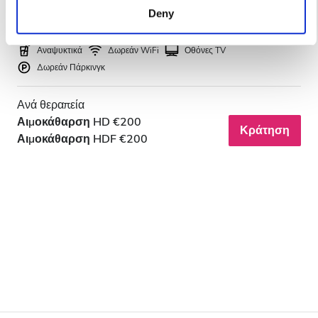
Deny
services. Read more about cookies in our Privacy policy.
Καλύπτεται από EHIC
Καλύπτεται από GHIC
Αναψυκτικά
Δωρεάν WiFi
Οθόνες TV
Δωρεάν Πάρκινγκ
Ανά θεραπεία
Αιμοκάθαρση HD €200
Κράτηση
Αιμοκάθαρση HDF €200