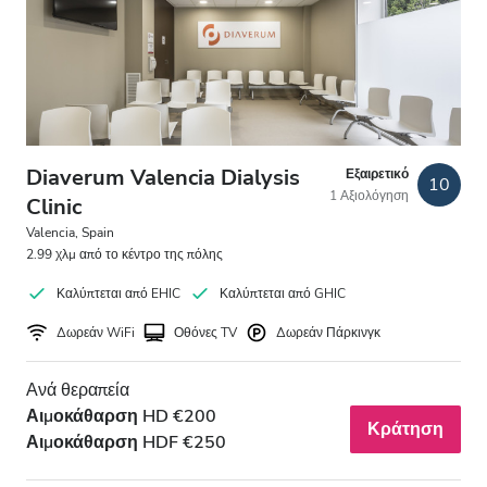
Ασθενείς με HIV
Ασθενείς με Ηπατίτιδα B
Ασθενείς με Ηπατίτιδα C
EHIC
Diaverum Valencia Dialysis
Εξαιρετικό
10
1 Αξιολόγηση
GHIC
Clinic
Valencia, Spain
2.99 χλμ από το κέντρο της πόλης
Παροχές
Καλύπτεται από EHIC
Καλύπτεται από GHIC
Αναψυκτικά
Δωρεάν WiFi
Οθόνες TV
Δωρεάν Πάρκινγκ
Δωρεάν WiFi
Ανά θεραπεία
Αιμοκάθαρση HD €200
Τηλεοπτικές Οθόνες
Κράτηση
Αιμοκάθαρση HDF €250
Δωρεάν Μεταφορά