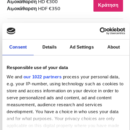
Αιμοκάθαρση HD €300
Βράδυ
Κράτηση
Αιμοκάθαρση HDF €350
Νύχτα
Βαθμολογία
Consent
Details
Ad Settings
About
Καλή
Πολύ Καλή
Responsible use of your data
Εξαιρετική
We and
our 1022 partners
process your personal data,
e.g. your IP-number, using technology such as cookies to
Diaverum Gamapal Dialysis
Εξαιρετικό
9.7
store and access information on your device in order to
1 Αξιολόγηση
Clinic
serve personalized ads and content, ad and content
Valencia, Spain
measurement, audience research and services
2.85 χλμ από το κέντρο της πόλης
development. You have a choice in who uses your data
and for what purposes. Your privacy choices are only
Καλύπτεται από EHIC
Καλύπτεται από GHIC
applicable on this digital property where you have made