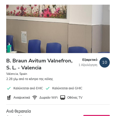
Δωρεάν Στάθμευση
Τιμή
0 - 100 EUR
100 - 200 EUR
200 - 300 EUR
B. Braun Avitum Valnefron,
Εξαιρετικό
10
1 Αξιολόγηση
300+ EUR
S. L. - Valencia
Valencia, Spain
2.28 χλμ από το κέντρο της πόλης
Βάρδιες
Καλύπτεται από EHIC
Καλύπτεται από GHIC
Πρωί
Αναψυκτικά
Δωρεάν WiFi
Οθόνες TV
Απόγευμα
Ανά θεραπεία