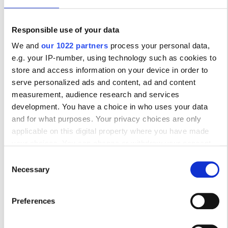
Παρασκευή
07:00 - 18:00
Responsible use of your data
We and
our 1022 partners
process your personal data,
Σάββατο
07:00 - 13:00
e.g. your IP-number, using technology such as cookies to
store and access information on your device in order to
Κυριακή
Κλειστό
serve personalized ads and content, ad and content
measurement, audience research and services
development. You have a choice in who uses your data
Τρόποι Πληρωμής
and for what purposes. Your privacy choices are only
applicable on this digital property where you have made
Τραπεζική Μεταφορά
your choices. You can change or withdraw your consent
any time from the Cookie Declaration or by clicking on the
Consent
Μετρητά
Privacy trigger icon.
Necessary
Selection
Δέχεται EHIC
If you allow, we would also like to:
Δέχεται GHIC
Preferences
Collect information about your geographical
location which can be accurate to within several
Πρόσβαση στην Κλινική