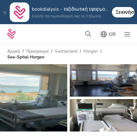
bookdialysis - ταξιδιωτική εφαρμογή
Ξεκινήστ
Κλείστε την αιμοκάθαρσή σας σε 3 βήματα
GR
Αρχική
Προορισμοί
Switzerland
Horgen
See-Spital Horgen